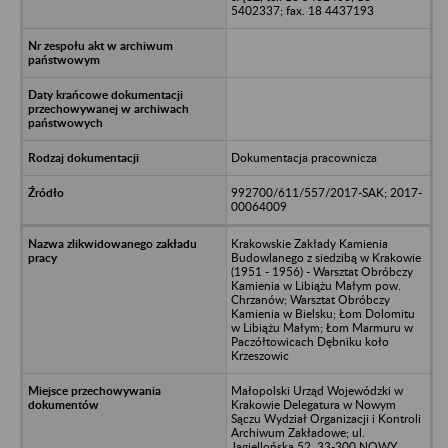
5402337; fax. 18 4437193
Dokumentacja pracownicza
992700/611/557/2017-SAK; 2017-
00064009
Krakowskie Zakłady Kamienia
Budowlanego z siedzibą w Krakowie
(1951 - 1956) - Warsztat Obróbczy
Kamienia w Libiążu Małym pow.
Chrzanów; Warsztat Obróbczy
Kamienia w Bielsku; Łom Dolomitu
w Libiążu Małym; Łom Marmuru w
Paczółtowicach Dębniku koło
Krzeszowic
Małopolski Urząd Wojewódzki w
Krakowie Delegatura w Nowym
Sączu Wydział Organizacji i Kontroli
Archiwum Zakładowe; ul.
Jagiellońska 52, 33-300 NOWY