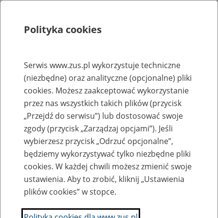
Polityka cookies
Szukaj
Menu
Serwis www.zus.pl wykorzystuje techniczne
(niezbędne) oraz analityczne (opcjonalne) pliki
Rejestry, ewidencje i archiwa
cookies. Możesz zaakceptować wykorzystanie
Baza zlikwidowanych lub
przez nas wszystkich takich plików (przycisk
„Przejdź do serwisu”) lub dostosować swoje
przekształconych zakładów pracy
zgody (przycisk „Zarządzaj opcjami”). Jeśli
wybierzesz przycisk „Odrzuć opcjonalne”,
Nazwa zakładu pracy:
będziemy wykorzystywać tylko niezbędne pliki
cookies. W każdej chwili możesz zmienić swoje
ustawienia. Aby to zrobić, kliknij „Ustawienia
plików cookies” w stopce.
SZUKAJ
Polityka cookies dla www.zus.pl