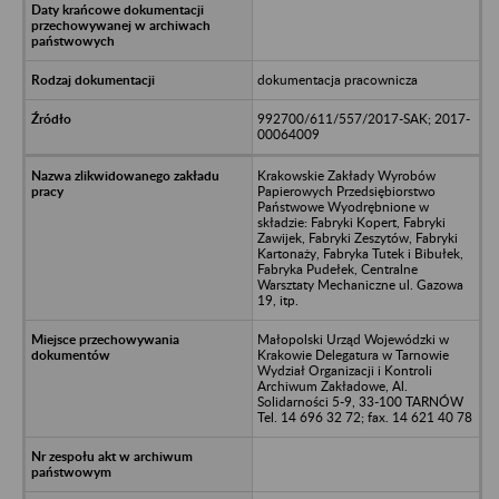
dokumentacja pracownicza
992700/611/557/2017-SAK; 2017-
00064009
Krakowskie Zakłady Wyrobów
Papierowych Przedsiębiorstwo
Państwowe Wyodrębnione w
składzie: Fabryki Kopert, Fabryki
Zawijek, Fabryki Zeszytów, Fabryki
Kartonaży, Fabryka Tutek i Bibułek,
Fabryka Pudełek, Centralne
Warsztaty Mechaniczne ul. Gazowa
19, itp.
Małopolski Urząd Wojewódzki w
Krakowie Delegatura w Tarnowie
Wydział Organizacji i Kontroli
Archiwum Zakładowe, Al.
Solidarności 5-9, 33-100 TARNÓW
Tel. 14 696 32 72; fax. 14 621 40 78