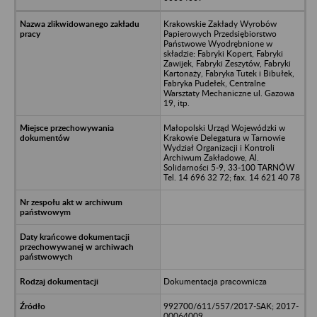
Krakowskie Zakłady Wyrobów
Papierowych Przedsiębiorstwo
Państwowe Wyodrębnione w
składzie: Fabryki Kopert, Fabryki
Zawijek, Fabryki Zeszytów, Fabryki
Kartonaży, Fabryka Tutek i Bibułek,
Fabryka Pudełek, Centralne
Warsztaty Mechaniczne ul. Gazowa
19, itp.
Małopolski Urząd Wojewódzki w
Krakowie Delegatura w Tarnowie
Wydział Organizacji i Kontroli
Archiwum Zakładowe, Al.
Solidarności 5-9, 33-100 TARNÓW
Tel. 14 696 32 72; fax. 14 621 40 78
Dokumentacja pracownicza
992700/611/557/2017-SAK; 2017-
00064009