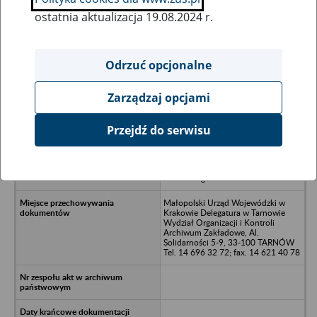
ostatnia aktualizacja 19.08.2024 r.
Wszystkie uwagi można przesyłać poprzez
formularz
Odrzuć opcjonalne
Zarządzaj opcjami
Ukryj wszystkie pozycje bazy
Przejdź do serwisu
Krakowskie Zakłady Papiernicze
Przemysłu Terenowego - Kraków ul.
Słomnicka 4, Rynek Główny 23, Al.
Słowackiego 64
Małopolski Urząd Wojewódzki w
Krakowie Delegatura w Tarnowie
Wydział Organizacji i Kontroli
Archiwum Zakładowe, Al.
Solidarności 5-9, 33-100 TARNÓW
Tel. 14 696 32 72; fax. 14 621 40 78