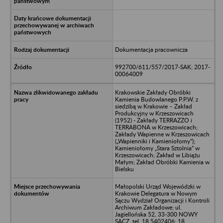
Dokumentacja pracownicza
992700/611/557/2017-SAK; 2017-
00064009
Krakowskie Zakłady Obróbki
Kamienia Budowlanego P.P.W. z
siedzibą w Krakowie – Zakład
Produkcyjny w Krzeszowicach
(1952) - Zakłady TERRAZZO i
TERRABONA w Krzeszowicach;
Zakłady Wapienne w Krzeszowicach
(„Wapienniki i Kamieniołomy”);
Kamieniołomy „Stara Sztolnia” w
Krzeszowicach; Zakład w Libiążu
Małym; Zakład Obróbki Kamienia w
Bielsku
Małopolski Urząd Wojewódzki w
Krakowie Delegatura w Nowym
Sączu Wydział Organizacji i Kontroli
Archiwum Zakładowe; ul.
Jagiellońska 52, 33-300 NOWY
SĄCZ, tel. 18 5402406; 18