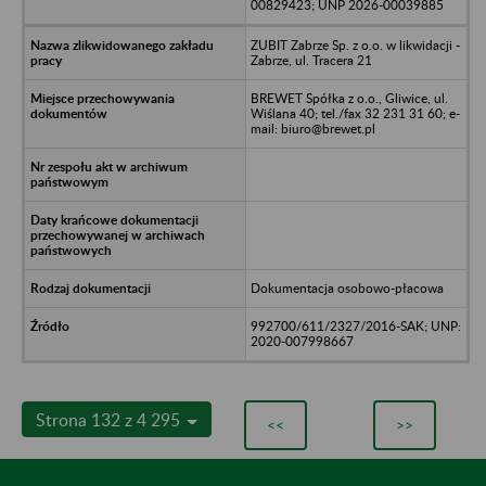
00829423; UNP 2026-00039885
ZUBIT Zabrze Sp. z o.o. w likwidacji -
Zabrze, ul. Tracera 21
BREWET Spółka z o.o., Gliwice, ul.
Wiślana 40; tel./fax 32 231 31 60; e-
mail: biuro@brewet.pl
Dokumentacja osobowo-płacowa
992700/611/2327/2016-SAK; UNP:
2020-007998667
Strona 132 z 4 295
<<
>>