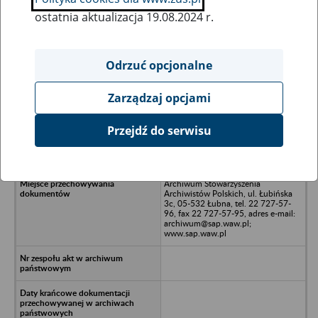
ostatnia aktualizacja 19.08.2024 r.
Wszystkie uwagi można przesyłać poprzez
formularz
Odrzuć opcjonalne
Zarządzaj opcjami
Ukryj wszystkie pozycje bazy
Przejdź do serwisu
Plastmo Polska Sp. z o.o. w likwidacji
- Łajski, Legionowo, ul. Fabryczna 5
Archiwum Stowarzyszenia
Archiwistów Polskich, ul. Łubińska
3c, 05-532 Łubna, tel. 22 727-57-
96, fax 22 727-57-95, adres e-mail:
archiwum@sap.waw.pl;
www.sap.waw.pl