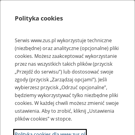
Polityka cookies
Szukaj
Menu
Serwis www.zus.pl wykorzystuje techniczne
(niezbędne) oraz analityczne (opcjonalne) pliki
Rejestry, ewidencje i archiwa
cookies. Możesz zaakceptować wykorzystanie
Baza zlikwidowanych lub
przez nas wszystkich takich plików (przycisk
„Przejdź do serwisu”) lub dostosować swoje
przekształconych zakładów pracy
zgody (przycisk „Zarządzaj opcjami”). Jeśli
wybierzesz przycisk „Odrzuć opcjonalne”,
Nazwa zakładu pracy:
będziemy wykorzystywać tylko niezbędne pliki
cookies. W każdej chwili możesz zmienić swoje
ustawienia. Aby to zrobić, kliknij „Ustawienia
plików cookies” w stopce.
SZUKAJ
Polityka cookies dla www.zus.pl