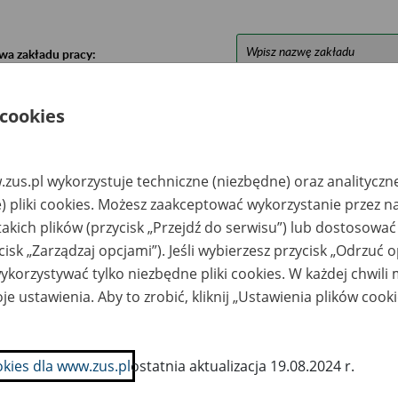
wa zakładu pracy:
ystkie uwagi można przesyłać poprzez
formularz
 cookies
Ukryj wszystkie pozycje bazy
zus.pl wykorzystuje techniczne (niezbędne) oraz analityczn
) pliki cookies. Możesz zaakceptować wykorzystanie przez n
azwa
Miejsce
Nr zespołu akt w
Daty k
takich plików (przycisk „Przejdź do serwisu”) lub dostosować
likwidowanego
przechowywania
archiwum
dokume
cisk „Zarządzaj opcjami”). Jeśli wybierzesz przycisk „Odrzuć 
akładu pracy
dokumentów
państwowym
przech
archiw
korzystywać tylko niezbędne pliki cookies. W każdej chwili
państw
je ustawienia. Aby to zrobić, kliknij „Ustawienia plików cook
lnicza Spółdzielnia
COKOM Sp. z o.o. –
1979-19
odukcyjna w
91-342 Łódź, ul.
rtoszówce -
Zbąszyńska 13; e-
rtoszówka,
mail:
okies dla www.zus.pl
ostatnia aktualizacja 19.08.2024 r.
eczyca
kancelaria@cokom.co
m.pl lub e-
kancelaria@cokom.co