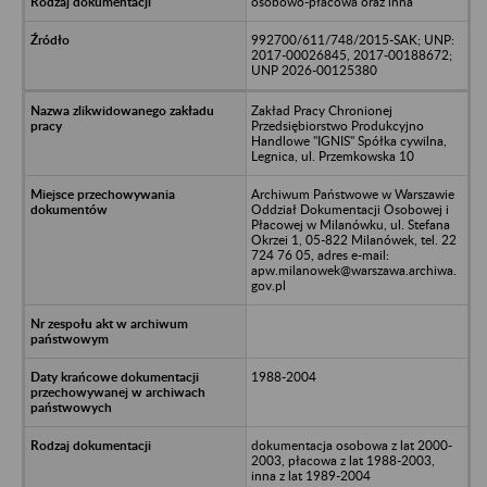
osobowo-płacowa oraz inna
992700/611/748/2015-SAK; UNP:
2017-00026845, 2017-00188672;
UNP 2026-00125380
Zakład Pracy Chronionej
Przedsiębiorstwo Produkcyjno
Handlowe "IGNIS" Spółka cywilna,
Legnica, ul. Przemkowska 10
Archiwum Państwowe w Warszawie
Oddział Dokumentacji Osobowej i
Płacowej w Milanówku, ul. Stefana
Okrzei 1, 05-822 Milanówek, tel. 22
724 76 05, adres e-mail:
apw.milanowek@warszawa.archiwa.
gov.pl
1988-2004
dokumentacja osobowa z lat 2000-
2003, płacowa z lat 1988-2003,
inna z lat 1989-2004