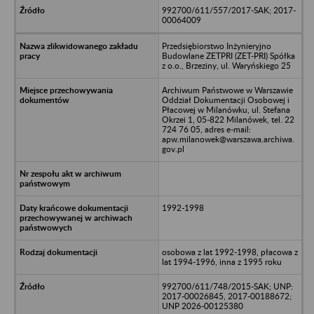
992700/611/557/2017-SAK; 2017-
00064009
Przedsiębiorstwo Inżynieryjno
Budowlane ZETPRI (ZET-PRI) Spółka
z o.o., Brzeziny, ul. Waryńskiego 25
Archiwum Państwowe w Warszawie
Oddział Dokumentacji Osobowej i
Płacowej w Milanówku, ul. Stefana
Okrzei 1, 05-822 Milanówek, tel. 22
724 76 05, adres e-mail:
apw.milanowek@warszawa.archiwa.
gov.pl
1992-1998
osobowa z lat 1992-1998, płacowa z
lat 1994-1996, inna z 1995 roku
992700/611/748/2015-SAK; UNP:
2017-00026845, 2017-00188672;
UNP 2026-00125380