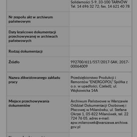
Solidarności 5-9, 33-100 TARNÓW
Tel. 14 696 32 72; fax. 14 621 40 78
992700/611/557/2017-SAK; 2017-
00064009
Przedsiębiorstwo Produkcji i
Remontów "ENERGOPOL" Spółka z
o.o. w upadłości, Czeladź, ul.
Wojkowicka 14A
Archiwum Państwowe w Warszawie
Oddział Dokumentacji Osobowej i
Płacowej w Milanówku, ul. Stefana
Okrzei 1, 05-822 Milanówek, tel. 22
724 76 05, adres e-mail:
apw.milanowek@warszawa.archiwa.
gov.pl