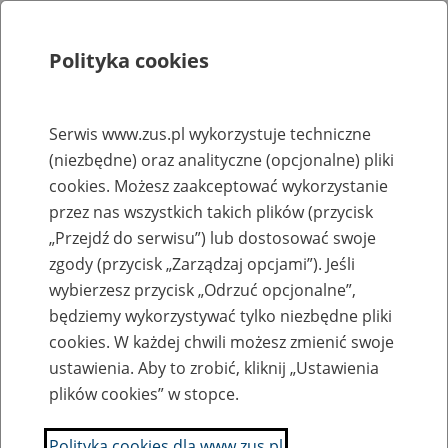
Polityka cookies
Szukaj
Menu
Serwis www.zus.pl wykorzystuje techniczne
(niezbędne) oraz analityczne (opcjonalne) pliki
Rejestry, ewidencje i archiwa
cookies. Możesz zaakceptować wykorzystanie
Baza zlikwidowanych lub
przez nas wszystkich takich plików (przycisk
„Przejdź do serwisu”) lub dostosować swoje
przekształconych zakładów pracy
zgody (przycisk „Zarządzaj opcjami”). Jeśli
wybierzesz przycisk „Odrzuć opcjonalne”,
Nazwa zakładu pracy:
będziemy wykorzystywać tylko niezbędne pliki
cookies. W każdej chwili możesz zmienić swoje
ustawienia. Aby to zrobić, kliknij „Ustawienia
plików cookies” w stopce.
SZUKAJ
Polityka cookies dla www.zus.pl