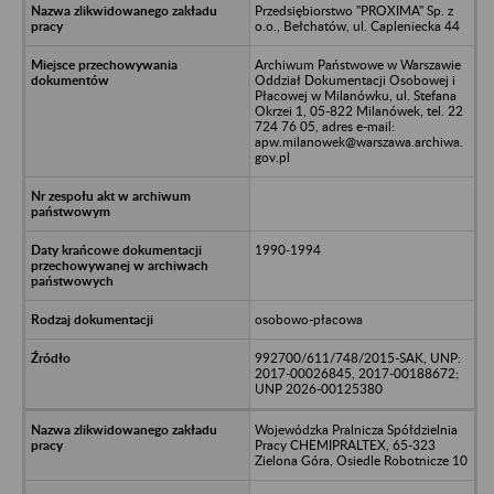
Przedsiębiorstwo "PROXIMA" Sp. z
o.o., Bełchatów, ul. Capleniecka 44
Archiwum Państwowe w Warszawie
Oddział Dokumentacji Osobowej i
Płacowej w Milanówku, ul. Stefana
Okrzei 1, 05-822 Milanówek, tel. 22
724 76 05, adres e-mail:
apw.milanowek@warszawa.archiwa.
gov.pl
1990-1994
osobowo-płacowa
992700/611/748/2015-SAK, UNP:
2017-00026845, 2017-00188672;
UNP 2026-00125380
Wojewódzka Pralnicza Spółdzielnia
Pracy CHEMIPRALTEX, 65-323
Zielona Góra, Osiedle Robotnicze 10