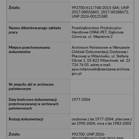
992700/611/748/2015-SAK; UNP:
2017-00026845, 2017-00188672;
UNP 2026-00125380
Przedsiębiorstwo Produkcyjno-
Handlowe OPAK-PET, Dąbrowa
Górnicza, ul. Wapienna 2
Archiwum Państwowe w Warszawie
Oddział Dokumentacji Osobowej i
Płacowej w Milanówku, ul. Stefana
Okrzei 1, 05-822 Milanówek, tel. 22
724 76 05, adres e-mail:
apw.milanowek@warszawa.archiwa.
gov.pl
1977-2004
osobowa z lat 1977-2004, płacowa z
lat 1990-2004, inna z lat 1983-2003
992700; UNP 2026-
00125380/611/748/2015-SAK;