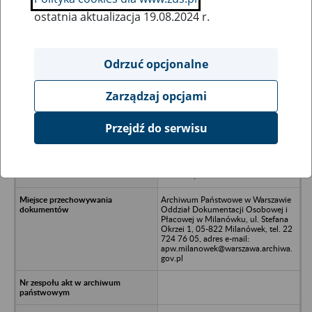
ostatnia aktualizacja 19.08.2024 r.
Wszystkie uwagi można przesyłać poprzez
formularz
Odrzuć opcjonalne
Zarządzaj opcjami
Ukryj wszystkie pozycje bazy
Przejdź do serwisu
ASSMANN AUFBAUTEN Budowa
Karoserii i Pojazdów
Samochodowych Spółka z o.o., ul.
Pilska 30, 78-400 Szczecin
Archiwum Państwowe w Warszawie
Oddział Dokumentacji Osobowej i
Płacowej w Milanówku, ul. Stefana
Okrzei 1, 05-822 Milanówek, tel. 22
724 76 05, adres e-mail:
apw.milanowek@warszawa.archiwa.
gov.pl