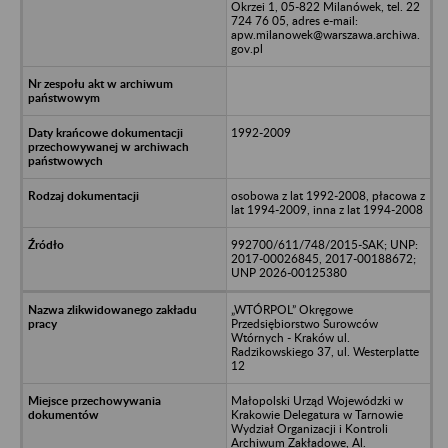
Okrzei 1, 05-822 Milanówek, tel. 22
724 76 05, adres e-mail:
apw.milanowek@warszawa.archiwa.
gov.pl
1992-2009
osobowa z lat 1992-2008, płacowa z
lat 1994-2009, inna z lat 1994-2008
992700/611/748/2015-SAK; UNP:
2017-00026845, 2017-00188672;
UNP 2026-00125380
„WTÓRPOL” Okręgowe
Przedsiębiorstwo Surowców
Wtórnych - Kraków ul.
Radzikowskiego 37, ul. Westerplatte
12
Małopolski Urząd Wojewódzki w
Krakowie Delegatura w Tarnowie
Wydział Organizacji i Kontroli
Archiwum Zakładowe, Al.