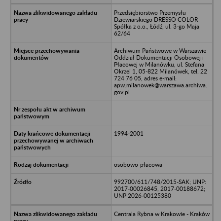
Przedsiębiorstwo Przemysłu
Dziewiarskiego DRESSO COLOR
Spółka z o.o., Łódź, ul. 3-go Maja
62/64
Archiwum Państwowe w Warszawie
Oddział Dokumentacji Osobowej i
Płacowej w Milanówku, ul. Stefana
Okrzei 1, 05-822 Milanówek, tel. 22
724 76 05, adres e-mail:
apw.milanowek@warszawa.archiwa.
gov.pl
1994-2001
osobowo-płacowa
992700/611/748/2015-SAK; UNP:
2017-00026845, 2017-00188672;
UNP 2026-00125380
Centrala Rybna w Krakowie - Kraków