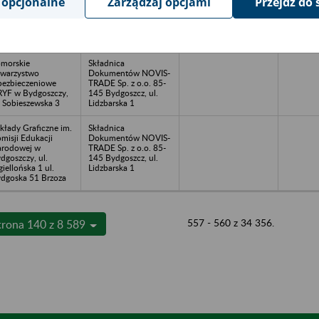
 opcjonalne
Zarządzaj opcjami
Przejdź do 
ansportu Przemysłu
Dokumentów NOVIS-
ęsnego w
TRADE Sp. z o.o. 85-
dgoszczy, ul.
145 Bydgoszcz, ul.
jawska 175
Lidzbarska 1
morskie
Składnica
warzystwo
Dokumentów NOVIS-
ezbieczeniowe
TRADE Sp. z o.o. 85-
YF w Bydgoszczy,
145 Bydgoszcz, ul.
. Sobieszewska 3
Lidzbarska 1
kłady Graficzne im.
Składnica
misji Edukacji
Dokumentów NOVIS-
rodowej w
TRADE Sp. z o.o. 85-
dgoszczy, ul.
145 Bydgoszcz, ul.
giellońska 1 ul.
Lidzbarska 1
dgoska 51 Brzoza
557 - 560 z 34 356.
trona 140 z 8 589