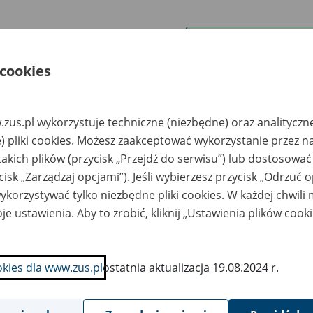
wa zakładu pracy:
 cookies
ystkie uwagi można przesyłać poprzez
formularz
zus.pl wykorzystuje techniczne (niezbędne) oraz analityczn
Ukryj wszystkie pozycje bazy
) pliki cookies. Możesz zaakceptować wykorzystanie przez n
takich plików (przycisk „Przejdź do serwisu”) lub dostosować
cisk „Zarządzaj opcjami”). Jeśli wybierzesz przycisk „Odrzuć 
azwa
Miejsce
Nr zespołu akt w
Daty k
likwidowanego
przechowywania
archiwum
dokume
korzystywać tylko niezbędne pliki cookies. W każdej chwili
akładu pracy
dokumentów
państwowym
przech
archiw
je ustawienia. Aby to zrobić, kliknij „Ustawienia plików cook
państw
lska Grupa
Składnica
ogeryjna Sp. z o.o.
Dokumentów NOVIS-
okies dla www.zus.pl
ostatnia aktualizacja 19.08.2024 r.
Bydgoszczy, ul.
TRADE Sp. z o.o. 85-
ściuszki 27
145 Bydgoszcz, ul.
Lidzbarska 1
zedsiębiorstwo
Składnica