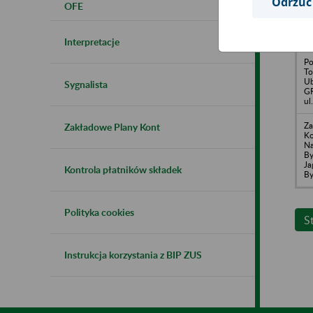
Odrzuć
OFE
Tr
Mi
By
Ku
Interpretacje
Po
To
Ub
Sygnalista
GR
ul
Za
Zakładowe Plany Kont
Ko
Na
By
Ja
Kontrola płatników składek
By
Polityka cookies
S
Instrukcja korzystania z BIP ZUS