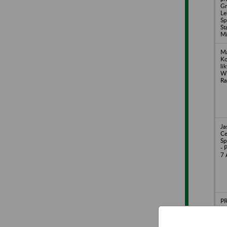
Gr
Le
Sp
St
Mi
Ma
Ko
li
Wi
Ra
Ja
Ce
Sp
- 
7 
PR
Ja
Ja