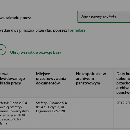
wa zakładu pracy:
ystkie uwagi można przesyłać poprzez
formularz
Ukryj wszystkie pozycje bazy
azwa
Miejsce
Nr zespołu akt w
Daty k
likwidowanego
przechowywania
archiwum
dokume
akładu pracy
dokumentów
państwowym
przech
archiw
państw
efczyk Finanse S.A.
Stefczyk Finanse S.A.
2012-20
awniej Stefczyk
81-472 Gdynia, ul.
nanse Towarzystwo
Legionów 126-128
rządzające SKOK
. z o.o. S.K.A.)
ynia