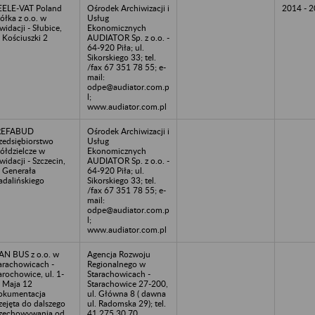
ELE-VAT Poland
Ośrodek Archiwizacji i
2014 - 
ółka z o.o. w
Usług
kwidacji - Słubice,
Ekonomicznych
. Kościuszki 2
AUDIATOR Sp. z o.o. -
64-920 Piła; ul.
Sikorskiego 33; tel.
/fax 67 351 78 55; e-
mail:
odpe@audiator.com.p
l;
www.audiator.com.pl
REFABUD
Ośrodek Archiwizacji i
zedsiębiorstwo
Usług
ółdzielcze w
Ekonomicznych
kwidacji - Szczecin,
AUDIATOR Sp. z o.o. -
. Generała
64-920 Piła; ul.
dalińskiego
Sikorskiego 33; tel.
/fax 67 351 78 55; e-
mail:
odpe@audiator.com.p
l;
www.audiator.com.pl
N BUS z o.o. w
Agencja Rozwoju
arachowicach -
Regionalnego w
arochowice, ul. 1-
Starachowicach -
 Maja 12
Starachowice 27-200,
okumentacja
ul. Główna 8 ( dawna
zejęta do dalszego
ul. Radomska 29); tel.
zechowywania od
41 275 30 70.