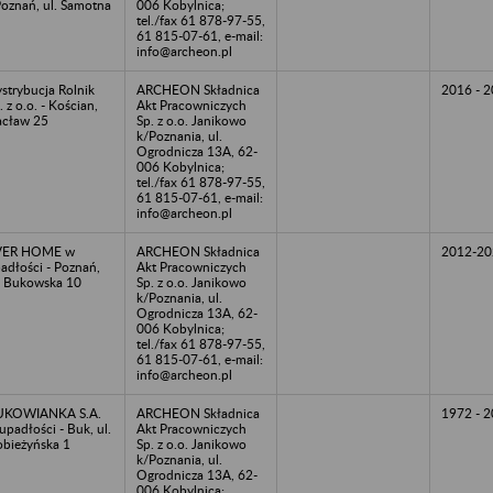
Poznań, ul. Samotna
006 Kobylnica;
tel./fax 61 878-97-55,
61 815-07-61, e-mail:
info@archeon.pl
strybucja Rolnik
ARCHEON Składnica
2016 - 
. z o.o. - Kościan,
Akt Pracowniczych
cław 25
Sp. z o.o. Janikowo
k/Poznania, ul.
Ogrodnicza 13A, 62-
006 Kobylnica;
tel./fax 61 878-97-55,
61 815-07-61, e-mail:
info@archeon.pl
VER HOME w
ARCHEON Składnica
2012-20
adłości - Poznań,
Akt Pracowniczych
. Bukowska 10
Sp. z o.o. Janikowo
k/Poznania, ul.
Ogrodnicza 13A, 62-
006 Kobylnica;
tel./fax 61 878-97-55,
61 815-07-61, e-mail:
info@archeon.pl
UKOWIANKA S.A.
ARCHEON Składnica
1972 - 
upadłości - Buk, ul.
Akt Pracowniczych
bieżyńska 1
Sp. z o.o. Janikowo
k/Poznania, ul.
Ogrodnicza 13A, 62-
006 Kobylnica;