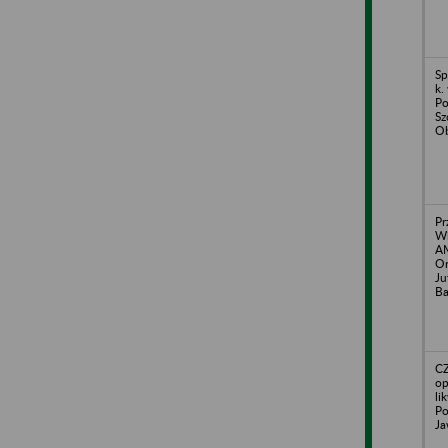
Sp
k.
Po
Sz
Ob
Pr
Wi
A
Or
Ju
Ba
CZ
op
li
Po
Ja