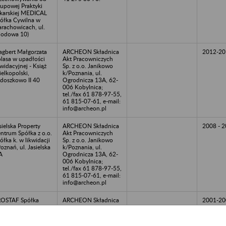
upowej Praktyki
karskiej MEDICAL
ółka Cywilna w
arachowicach, ul.
odowa 10)
gbert Małgorzata
ARCHEON Składnica
2012-20
lasa w upadłości
Akt Pracowniczych
kwidacyjnej - Książ
Sp. z o.o. Janikowo
elkopolski,
k/Poznania, ul.
doszkowo II 40
Ogrodnicza 13A, 62-
006 Kobylnica;
tel./fax 61 878-97-55,
61 815-07-61, e-mail:
info@archeon.pl
sielska Property
ARCHEON Składnica
2008 - 
ntrum Spółka z o.o.
Akt Pracowniczych
ółka k. w likwidacji
Sp. z o.o. Janikowo
Poznań, ul. Jasielska
k/Poznania, ul.
A
Ogrodnicza 13A, 62-
006 Kobylnica;
tel./fax 61 878-97-55,
61 815-07-61, e-mail:
info@archeon.pl
OSTAF Spółka
ARCHEON Składnica
2001-20
wna - Poznań, ul.
Akt Pracowniczych
sielska 7A
Sp. z o.o. Janikowo
k/Poznania, ul.