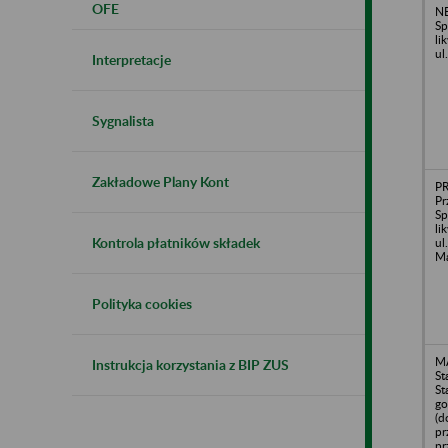
OFE
NE
Sp
li
ul
Interpretacje
Sygnalista
Zakładowe Plany Kont
P
Pr
Sp
li
Kontrola płatników składek
ul
Ma
Polityka cookies
MA
Instrukcja korzystania z BIP ZUS
St
St
go
(d
pr
pr