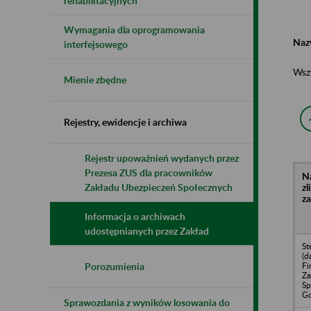
rehabilitacyjnych
Wymagania dla oprogramowania
Naz
interfejsowego
Wsz
Mienie zbędne
Rejestry, ewidencje i archiwa
Rejestr upoważnień wydanych przez
Prezesa ZUS dla pracowników
N
z
Zakładu Ubezpieczeń Społecznych
z
Informacja o archiwach
udostępnianych przez Zakład
St
(d
Fi
Porozumienia
Za
Sp
Gd
Sprawozdania z wyników losowania do