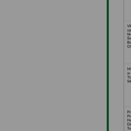
VI
up
li
Śm
Bo
G
MS
w 
Tr
Si
Pr
Pr
H
D
To