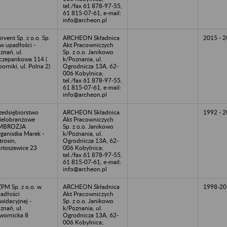
tel./fax 61 878-97-55,
61 815-07-61, e-mail:
info@archeon.pl
irvent Sp. z o.o. Sp.
ARCHEON Składnica
2015 - 
 w upadłości -
Akt Pracowniczych
znań, ul.
Sp. z o.o. Janikowo
czepankowa 114 (
k/Poznania, ul.
orniki, ul. Polna 2)
Ogrodnicza 13A, 62-
006 Kobylnica;
tel./fax 61 878-97-55,
61 815-07-61, e-mail:
info@archeon.pl
zedsiębiorstwo
ARCHEON Składnica
1992 - 
elobranżowe
Akt Pracowniczych
MBROZJA
Sp. z o.o. Janikowo
ganistka Marek -
k/Poznania, ul.
trosin,
Ogrodnicza 13A, 62-
rtoszewice 23
006 Kobylnica;
tel./fax 61 878-97-55,
61 815-07-61, e-mail:
info@archeon.pl
PM Sp. z o.o. w
ARCHEON Składnica
1998-20
adłości
Akt Pracowniczych
kwidacyjnej -
Sp. z o.o. Janikowo
znań, ul.
k/Poznania, ul.
wornicka 8
Ogrodnicza 13A, 62-
006 Kobylnica;