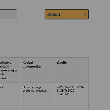
SZUKAJ
rańcowe
Rodzaj
Źródło
ntacji
dokumentacji
owywanej w
ach
owych
21
Dokumentacja
992700/611/51/202
osobowo-płacowa
1; UNP: 2022-
00450020