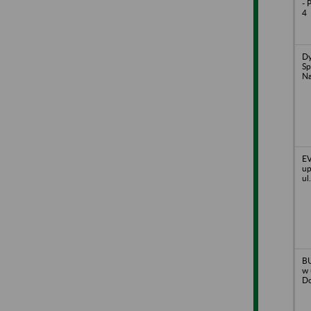
- 
4
Dy
Sp
Na
E
up
ul
B
w 
Do