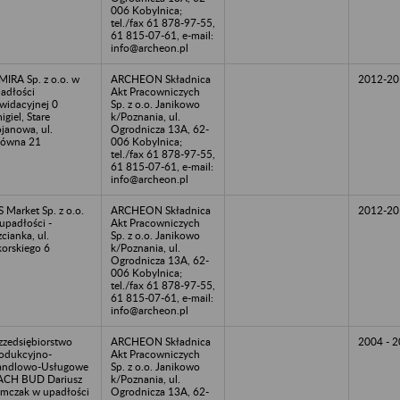
006 Kobylnica;
tel./fax 61 878-97-55,
61 815-07-61, e-mail:
info@archeon.pl
MIRA Sp. z o.o. w
ARCHEON Składnica
2012-20
adłości
Akt Pracowniczych
kwidacyjnej 0
Sp. z o.o. Janikowo
igiel, Stare
k/Poznania, ul.
janowa, ul.
Ogrodnicza 13A, 62-
łówna 21
006 Kobylnica;
tel./fax 61 878-97-55,
61 815-07-61, e-mail:
info@archeon.pl
 Market Sp. z o.o.
ARCHEON Składnica
2012-20
upadłości -
Akt Pracowniczych
zcianka, ul.
Sp. z o.o. Janikowo
korskiego 6
k/Poznania, ul.
Ogrodnicza 13A, 62-
006 Kobylnica;
tel./fax 61 878-97-55,
61 815-07-61, e-mail:
info@archeon.pl
zzedsiębiorstwo
ARCHEON Składnica
2004 - 
odukcyjno-
Akt Pracowniczych
andlowo-Usługowe
Sp. z o.o. Janikowo
ACH BUD Dariusz
k/Poznania, ul.
mczak w upadłości
Ogrodnicza 13A, 62-