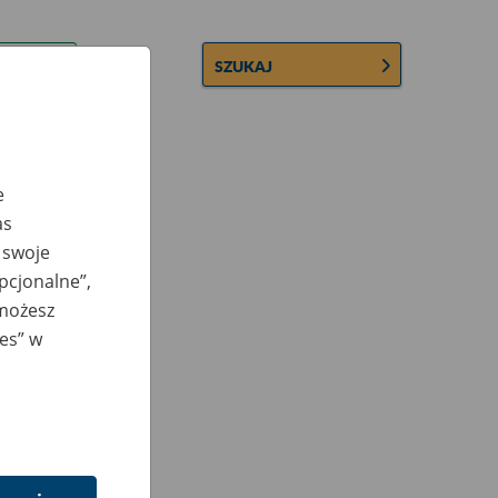
SZUKAJ
e
as
 swoje
opcjonalne”,
 możesz
ies” w