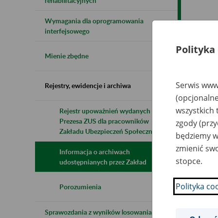
rehabilitacyjnych
Wymagania dla oprogramowania
Naz
interfejsowego
Polityka
Wsz
Mienie zbędne
Serwis www.
Rejestry, ewidencje i archiwa
(opcjonalne
wszystkich 
Rejestr upoważnień wydanych przez
Prezesa ZUS dla pracowników
zgody (przy
Zakładu Ubezpieczeń Społecznych
będziemy wy
zmienić swo
Informacja o archiwach
stopce.
udostępnianych przez Zakład
Polityka co
Porozumienia
Sprawozdania z wyników losowania do