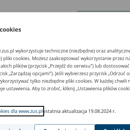
wa zakładu pracy:
 cookies
ystkie uwagi można przesyłać poprzez
formularz
zus.pl wykorzystuje techniczne (niezbędne) oraz analityczn
Wyświetl wszystkie
) pliki cookies. Możesz zaakceptować wykorzystanie przez n
takich plików (przycisk „Przejdź do serwisu”) lub dostosować
cisk „Zarządzaj opcjami”). Jeśli wybierzesz przycisk „Odrzuć 
korzystywać tylko niezbędne pliki cookies. W każdej chwili
je ustawienia. Aby to zrobić, kliknij „Ustawienia plików cook
okies dla www.zus.pl
ostatnia aktualizacja 19.08.2024 r.