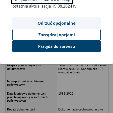
ostatnia aktualizacja 19.08.2024 r.
Wszystkie uwagi można przesyłać poprzez
formularz
Odrzuć opcjonalne
Zarządzaj opcjami
Ukryj wszystkie pozycje bazy
Przejdź do serwisu
Rolnicza Spółdzielnia Produkcyjna w
Małkowie - Małków 90 Warta
Tabulus Spółka z o.o. - 96-200 Rawa
Mazowiecka , ul. Konopnicka 102;
www.tabulus.eu
1991-2022
Dokumentacja osobowo-płacowa