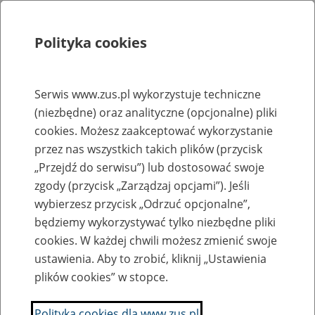
Polityka cookies
Szukaj
Menu
Serwis www.zus.pl wykorzystuje techniczne
(niezbędne) oraz analityczne (opcjonalne) pliki
Rejestry, ewidencje i archiwa
cookies. Możesz zaakceptować wykorzystanie
Baza zlikwidowanych lub
przez nas wszystkich takich plików (przycisk
„Przejdź do serwisu”) lub dostosować swoje
przekształconych zakładów pracy
zgody (przycisk „Zarządzaj opcjami”). Jeśli
wybierzesz przycisk „Odrzuć opcjonalne”,
Nazwa zakładu pracy:
będziemy wykorzystywać tylko niezbędne pliki
cookies. W każdej chwili możesz zmienić swoje
ustawienia. Aby to zrobić, kliknij „Ustawienia
plików cookies” w stopce.
SZUKAJ
Polityka cookies dla www.zus.pl