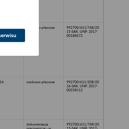
osobowo-płacowa
992700/611/748/20
15-SAK, UNP: 2017-
serwisu
00188672
16
osobowo-płacowa
992700/611/208/20
16-SAK, UNP: 2017-
00258112
dokumentacja
992700/611/748/20
pracownicza - w
15-SAK, UNP: 2017-