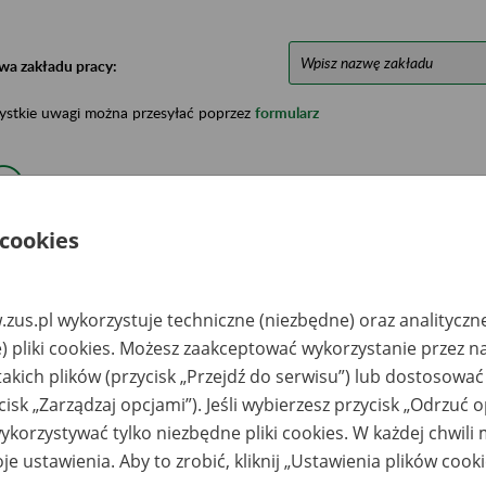
wa zakładu pracy:
ystkie uwagi można przesyłać poprzez
formularz
Ukryj wszystkie pozycje bazy
 cookies
azwa
Miejsce
Nr zespołu akt w
Daty k
likwidowanego
przechowywania
archiwum
dokume
akładu pracy
dokumentów
państwowym
przech
zus.pl wykorzystuje techniczne (niezbędne) oraz analityczn
archiw
państw
) pliki cookies. Możesz zaakceptować wykorzystanie przez n
takich plików (przycisk „Przejdź do serwisu”) lub dostosować
&N
Archiwum Państwowe
zedsiębiorstwo
w Warszawie -
cisk „Zarządzaj opcjami”). Jeśli wybierzesz przycisk „Odrzuć 
ług Górniczych
Archiwum
korzystywać tylko niezbędne pliki cookies. W każdej chwili
ółka z o.o. w
Dokumentacji
kwidacji, Bartnica,
Osobowej i Płacowej
je ustawienia. Aby to zrobić, kliknij „Ustawienia plików cook
rtnica 70
w Milanówku, ul.
okumentacja w
Stefana Okrzei 1, 05-