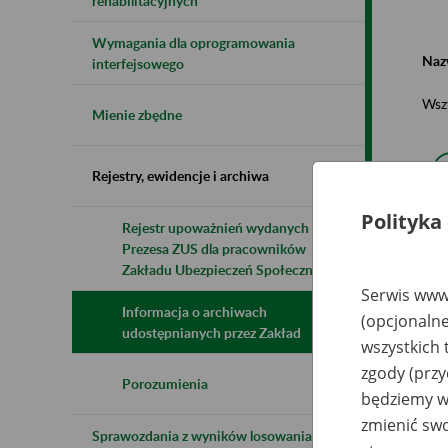
rehabilitacyjnych
Wymagania dla oprogramowania
Naz
interfejsowego
Wsz
Mienie zbędne
Rejestry, ewidencje i archiwa
Polityka
Rejestr upoważnień wydanych przez
Prezesa ZUS dla pracowników
N
z
Zakładu Ubezpieczeń Społecznych
z
Serwis www.
Informacja o archiwach
(opcjonalne
udostępnianych przez Zakład
wszystkich 
K
Pr
zgody (przy
Us
Porozumienia
będziemy wy
Sp
li
zmienić swo
Ba
Sprawozdania z wyników losowania do
(d