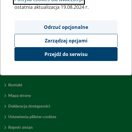
ostatnia aktualizacja 19.08.2024 r.
Wszystkie uwagi można przesyłać poprzez
formularz
Odrzuć opcjonalne
Zarządzaj opcjami
Wyświetl wszystkie
Przejdź do serwisu
Kontakt
Mapa strony
Deklaracja dostępności
Ustawienia plików cookies
Rejestr zmian