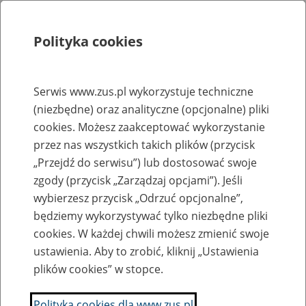
Polityka cookies
Szukaj
Menu
Serwis www.zus.pl wykorzystuje techniczne
(niezbędne) oraz analityczne (opcjonalne) pliki
Rejestry, ewidencje i archiwa
cookies. Możesz zaakceptować wykorzystanie
Baza zlikwidowanych lub
przez nas wszystkich takich plików (przycisk
„Przejdź do serwisu”) lub dostosować swoje
przekształconych zakładów pracy
zgody (przycisk „Zarządzaj opcjami”). Jeśli
wybierzesz przycisk „Odrzuć opcjonalne”,
Nazwa zakładu pracy:
będziemy wykorzystywać tylko niezbędne pliki
cookies. W każdej chwili możesz zmienić swoje
ustawienia. Aby to zrobić, kliknij „Ustawienia
plików cookies” w stopce.
SZUKAJ
Polityka cookies dla www.zus.pl