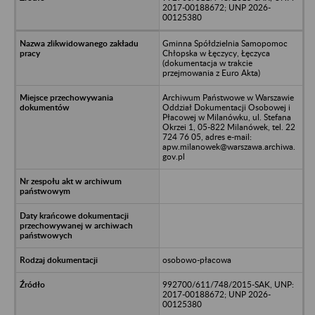
2017-00188672; UNP 2026-
00125380
Gminna Spółdzielnia Samopomoc
Chłopska w Łęczycy, Łęczyca
(dokumentacja w trakcie
przejmowania z Euro Akta)
Archiwum Państwowe w Warszawie
Oddział Dokumentacji Osobowej i
Płacowej w Milanówku, ul. Stefana
Okrzei 1, 05-822 Milanówek, tel. 22
724 76 05, adres e-mail:
apw.milanowek@warszawa.archiwa.
gov.pl
osobowo-płacowa
992700/611/748/2015-SAK, UNP:
2017-00188672; UNP 2026-
00125380