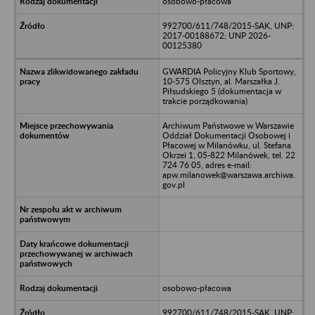
osobowo-płacowa
992700/611/748/2015-SAK, UNP:
2017-00188672; UNP 2026-
00125380
GWARDIA Policyjny Klub Sportowy,
10-575 Olsztyn, al. Marszałka J.
Piłsudskiego 5 (dokumentacja w
trakcie porządkowania)
Archiwum Państwowe w Warszawie
Oddział Dokumentacji Osobowej i
Płacowej w Milanówku, ul. Stefana
Okrzei 1, 05-822 Milanówek, tel. 22
724 76 05, adres e-mail:
apw.milanowek@warszawa.archiwa.
gov.pl
osobowo-płacowa
992700/611/748/2015-SAK, UNP: