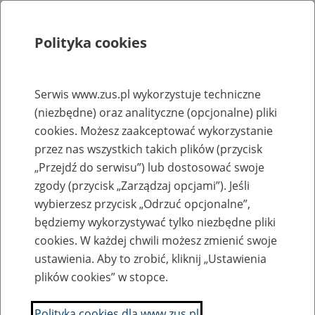
Polityka cookies
Szukaj
Menu
Serwis www.zus.pl wykorzystuje techniczne
(niezbędne) oraz analityczne (opcjonalne) pliki
Rejestry, ewidencje i archiwa
cookies. Możesz zaakceptować wykorzystanie
Baza zlikwidowanych lub
przez nas wszystkich takich plików (przycisk
„Przejdź do serwisu”) lub dostosować swoje
przekształconych zakładów pracy
zgody (przycisk „Zarządzaj opcjami”). Jeśli
wybierzesz przycisk „Odrzuć opcjonalne”,
Nazwa zakładu pracy:
będziemy wykorzystywać tylko niezbędne pliki
cookies. W każdej chwili możesz zmienić swoje
ustawienia. Aby to zrobić, kliknij „Ustawienia
plików cookies” w stopce.
SZUKAJ
Polityka cookies dla www.zus.pl