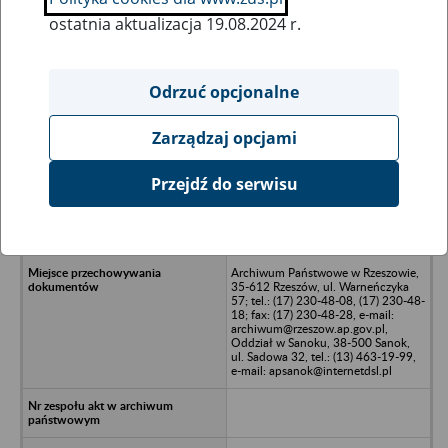
ostatnia aktualizacja 19.08.2024 r.
Wszystkie uwagi można przesyłać poprzez
formularz
Odrzuć opcjonalne
Zarządzaj opcjami
Ukryj wszystkie pozycje bazy
Przejdź do serwisu
Zuzanna Nowakiewicz Spółka
Partnerska Lekarzy, 35-119 Rzeszów,
ul. Zbyszewskiego 15/22
Archiwum Państwowe w Rzeszowie,
35-612 Rzeszów, ul. Warneńczyka
57; tel.: (17) 230-48-08, (17) 230-48-
18; fax: (17) 230-48-28, e-mail:
archiwum@rzeszow.ap.gov.pl,
Oddział w Sanoku, 38-500 Sanok,
ul. Sadowa 32, tel.: (13) 463-19-99,
e-mail: apsanok@internetdsl.pl