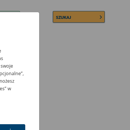
SZUKAJ
e
as
 swoje
opcjonalne”,
 możesz
ies” w