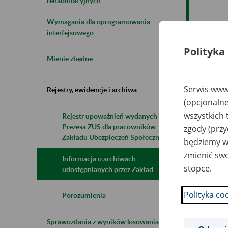
rehabilitacyjnych
Wymagania dla oprogramowania
Naz
interfejsowego
Polityka
Wsz
Mienie zbędne
Serwis www.
Rejestry, ewidencje i archiwa
(opcjonalne
wszystkich 
Rejestr upoważnień wydanych przez
Prezesa ZUS dla pracowników
zgody (przy
Zakładu Ubezpieczeń Społecznych
będziemy wy
zmienić swo
Informacja o archiwach
stopce.
udostępnianych przez Zakład
Polityka co
Porozumienia
Sprawozdania z wyników losowania do