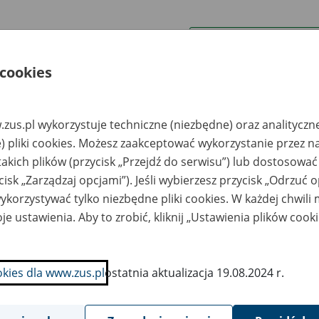
wa zakładu pracy:
 cookies
ystkie uwagi można przesyłać poprzez
formularz
zus.pl wykorzystuje techniczne (niezbędne) oraz analityczn
Wyświetl wszystkie
) pliki cookies. Możesz zaakceptować wykorzystanie przez n
takich plików (przycisk „Przejdź do serwisu”) lub dostosować
cisk „Zarządzaj opcjami”). Jeśli wybierzesz przycisk „Odrzuć 
korzystywać tylko niezbędne pliki cookies. W każdej chwili
je ustawienia. Aby to zrobić, kliknij „Ustawienia plików cook
okies dla www.zus.pl
ostatnia aktualizacja 19.08.2024 r.