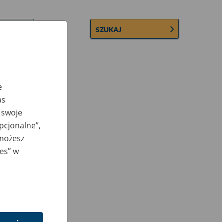
SZUKAJ
e
as
 swoje
opcjonalne”,
 możesz
ies” w