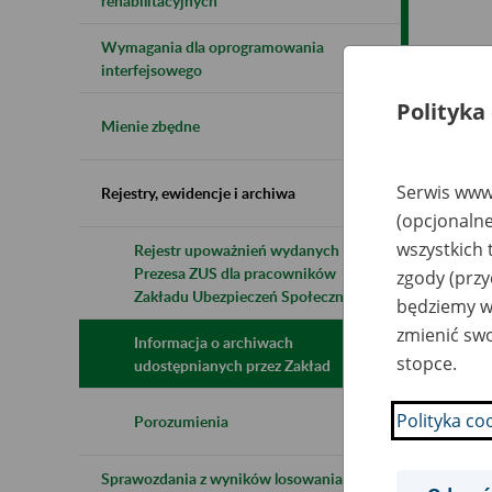
rehabilitacyjnych
Wymagania dla oprogramowania
Naz
interfejsowego
Polityka
Wsz
Mienie zbędne
Serwis www.
Rejestry, ewidencje i archiwa
(opcjonalne
wszystkich 
Rejestr upoważnień wydanych przez
Prezesa ZUS dla pracowników
zgody (przy
Zakładu Ubezpieczeń Społecznych
będziemy wy
zmienić swo
Informacja o archiwach
stopce.
udostępnianych przez Zakład
Polityka co
Porozumienia
Sprawozdania z wyników losowania do