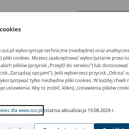
wa zakładu pracy:
 cookies
ystkie uwagi można przesyłać poprzez
formularz
zus.pl wykorzystuje techniczne (niezbędne) oraz analityczn
Wyświetl wszystkie
) pliki cookies. Możesz zaakceptować wykorzystanie przez n
takich plików (przycisk „Przejdź do serwisu”) lub dostosować
cisk „Zarządzaj opcjami”). Jeśli wybierzesz przycisk „Odrzuć 
korzystywać tylko niezbędne pliki cookies. W każdej chwili
je ustawienia. Aby to zrobić, kliknij „Ustawienia plików cook
okies dla www.zus.pl
ostatnia aktualizacja 19.08.2024 r.