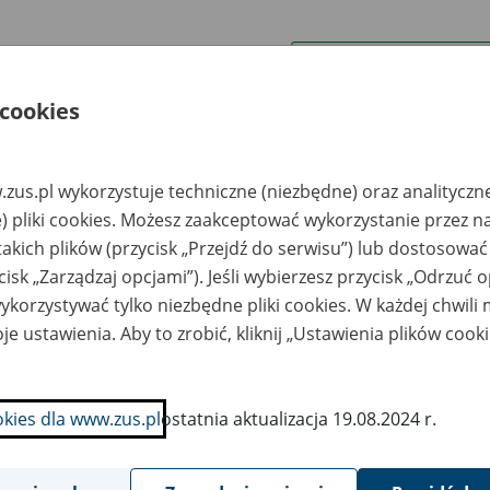
wa zakładu pracy:
 cookies
ystkie uwagi można przesyłać poprzez
formularz
zus.pl wykorzystuje techniczne (niezbędne) oraz analityczn
Wyświetl wszystkie
) pliki cookies. Możesz zaakceptować wykorzystanie przez n
takich plików (przycisk „Przejdź do serwisu”) lub dostosować
cisk „Zarządzaj opcjami”). Jeśli wybierzesz przycisk „Odrzuć 
korzystywać tylko niezbędne pliki cookies. W każdej chwili
je ustawienia. Aby to zrobić, kliknij „Ustawienia plików cook
okies dla www.zus.pl
ostatnia aktualizacja 19.08.2024 r.