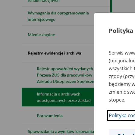
rehabilitacyjnych
Wymagania dla oprogramowania
Naz
interfejsowego
Polityka
Wsz
Mienie zbędne
Serwis www.
Rejestry, ewidencje i archiwa
(opcjonalne
wszystkich 
Rejestr upoważnień wydanych przez
Prezesa ZUS dla pracowników
zgody (przy
Zakładu Ubezpieczeń Społecznych
będziemy wy
zmienić swo
Informacja o archiwach
stopce.
udostępnianych przez Zakład
Polityka co
Porozumienia
Sprawozdania z wyników losowania do