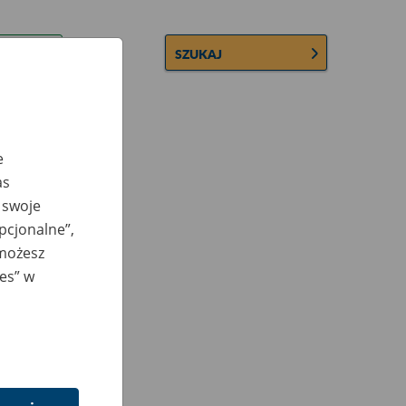
SZUKAJ
e
as
 swoje
opcjonalne”,
 możesz
ies” w