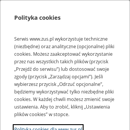
Polityka cookies
Szukaj
Menu
Serwis www.zus.pl wykorzystuje techniczne
(niezbędne) oraz analityczne (opcjonalne) pliki
Rejestry, ewidencje i archiwa
cookies. Możesz zaakceptować wykorzystanie
Baza zlikwidowanych lub
przez nas wszystkich takich plików (przycisk
„Przejdź do serwisu”) lub dostosować swoje
przekształconych zakładów pracy
zgody (przycisk „Zarządzaj opcjami”). Jeśli
wybierzesz przycisk „Odrzuć opcjonalne”,
Nazwa zakładu pracy:
będziemy wykorzystywać tylko niezbędne pliki
cookies. W każdej chwili możesz zmienić swoje
ustawienia. Aby to zrobić, kliknij „Ustawienia
plików cookies” w stopce.
SZUKAJ
Polityka cookies dla www.zus.pl