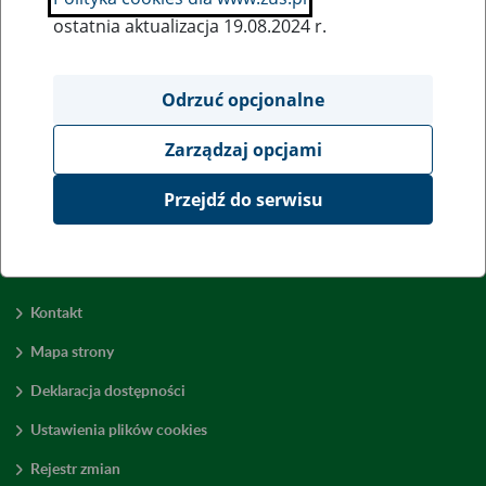
ostatnia aktualizacja 19.08.2024 r.
Wszystkie uwagi można przesyłać poprzez
formularz
Odrzuć opcjonalne
Zarządzaj opcjami
Wyświetl wszystkie
Przejdź do serwisu
Kontakt
Mapa strony
Deklaracja dostępności
Ustawienia plików cookies
Rejestr zmian