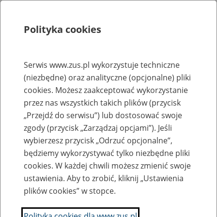
Polityka cookies
Szukaj
Menu
Serwis www.zus.pl wykorzystuje techniczne
(niezbędne) oraz analityczne (opcjonalne) pliki
Rejestry, ewidencje i archiwa
cookies. Możesz zaakceptować wykorzystanie
Baza zlikwidowanych lub
przez nas wszystkich takich plików (przycisk
„Przejdź do serwisu”) lub dostosować swoje
przekształconych zakładów pracy
zgody (przycisk „Zarządzaj opcjami”). Jeśli
wybierzesz przycisk „Odrzuć opcjonalne”,
Nazwa zakładu pracy:
będziemy wykorzystywać tylko niezbędne pliki
cookies. W każdej chwili możesz zmienić swoje
ustawienia. Aby to zrobić, kliknij „Ustawienia
plików cookies” w stopce.
SZUKAJ
Polityka cookies dla www.zus.pl