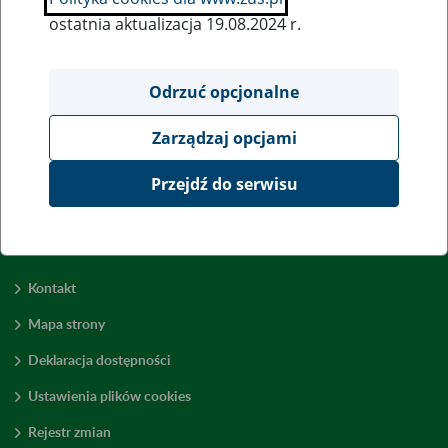
ostatnia aktualizacja 19.08.2024 r.
Wszystkie uwagi można przesyłać poprzez
formularz
Odrzuć opcjonalne
Zarządzaj opcjami
Wyświetl wszystkie
Przejdź do serwisu
Kontakt
Mapa strony
Deklaracja dostępności
Ustawienia plików cookies
Rejestr zmian