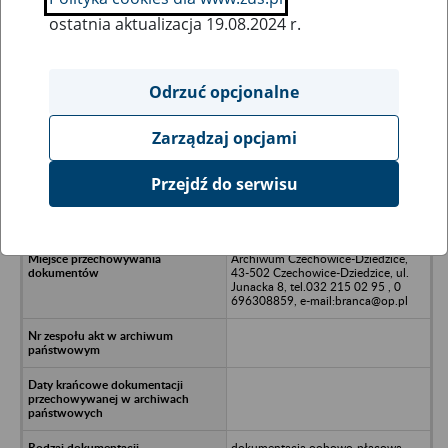
ostatnia aktualizacja 19.08.2024 r.
Wszystkie uwagi można przesyłać poprzez
formularz
Odrzuć opcjonalne
Zarządzaj opcjami
Ukryj wszystkie pozycje bazy
Przejdź do serwisu
Fol-Land z siedzibą w Bielsku-Białej
Archiwum Czechowice-Dziedzice,
43-502 Czechowice-Dziedzice, ul.
Junacka 8, tel.032 215 02 95 , 0
696308859, e-mail:branca@op.pl
dokumentacja oobowo-płacowa