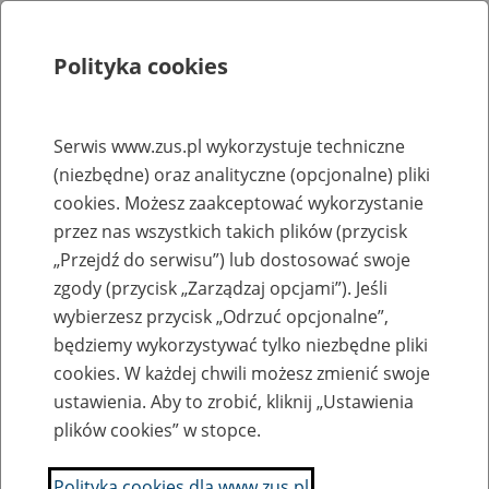
Polityka cookies
Szukaj
Menu
Serwis www.zus.pl wykorzystuje techniczne
(niezbędne) oraz analityczne (opcjonalne) pliki
Rejestry, ewidencje i archiwa
cookies. Możesz zaakceptować wykorzystanie
Baza zlikwidowanych lub
przez nas wszystkich takich plików (przycisk
„Przejdź do serwisu”) lub dostosować swoje
przekształconych zakładów pracy
zgody (przycisk „Zarządzaj opcjami”). Jeśli
wybierzesz przycisk „Odrzuć opcjonalne”,
Nazwa zakładu pracy:
będziemy wykorzystywać tylko niezbędne pliki
cookies. W każdej chwili możesz zmienić swoje
ustawienia. Aby to zrobić, kliknij „Ustawienia
plików cookies” w stopce.
SZUKAJ
Polityka cookies dla www.zus.pl