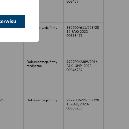
008459
serwisu
18
Dokumentacja firmy
992700/611/559/20
15-SAK; 2023-
00338471
Dokumentacja firmy -
992700/2389/2016-
medyczna
SAK; UNP: 2023-
00346782
21
Dokumentacja firmy
992700/611/559/20
15-SAK; 2023-
00338235