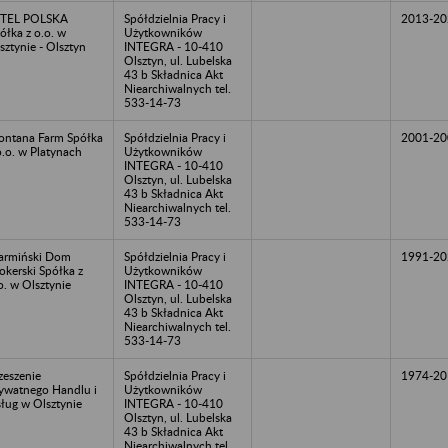
STEL POLSKA
Spółdzielnia Pracy i
2013-20
ółka z o.o. w
Użytkowników
sztynie - Olsztyn
INTEGRA - 10-410
Olsztyn, ul. Lubelska
43 b Składnica Akt
Niearchiwalnych tel.
533-14-73
ntana Farm Spółka
Spółdzielnia Pracy i
2001-20
o.o. w Platynach
Użytkowników
INTEGRA - 10-410
Olsztyn, ul. Lubelska
43 b Składnica Akt
Niearchiwalnych tel.
533-14-73
rmiński Dom
Spółdzielnia Pracy i
1991-20
okerski Spółka z
Użytkowników
o. w Olsztynie
INTEGRA - 10-410
Olsztyn, ul. Lubelska
43 b Składnica Akt
Niearchiwalnych tel.
533-14-73
zeszenie
Spółdzielnia Pracy i
1974-20
ywatnego Handlu i
Użytkowników
ług w Olsztynie
INTEGRA - 10-410
Olsztyn, ul. Lubelska
43 b Składnica Akt
Niearchiwalnych tel.