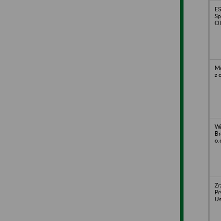
E
Sp
Ol
Mo
z 
Wa
Br
o.
Zr
Pr
Us