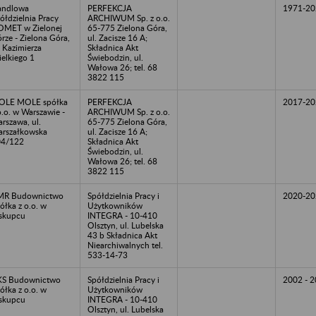
andlowa
PERFEKCJA
1971-20
ółdzielnia Pracy
ARCHIWUM Sp. z o.o.
MET w Zielonej
65-775 Zielona Góra,
rze - Zielona Góra,
ul. Zacisze 16 A;
. Kazimierza
Składnica Akt
elkiego 1
Świebodzin, ul.
Wałowa 26; tel. 68
3822 115
OLE MOLE spółka
PERFEKCJA
2017-20
o.o. w Warszawie -
ARCHIWUM Sp. z o.o.
rszawa, ul.
65-775 Zielona Góra,
rszałkowska
ul. Zacisze 16 A;
04/122
Składnica Akt
Świebodzin, ul.
Wałowa 26; tel. 68
3822 115
MR Budownictwo
Spółdzielnia Pracy i
2020-20
ółka z o.o. w
Użytkowników
skupcu
INTEGRA - 10-410
Olsztyn, ul. Lubelska
43 b Składnica Akt
Niearchiwalnych tel.
533-14-73
KS Budownictwo
Spółdzielnia Pracy i
2002 - 
ółka z o.o. w
Użytkowników
skupcu
INTEGRA - 10-410
Olsztyn, ul. Lubelska