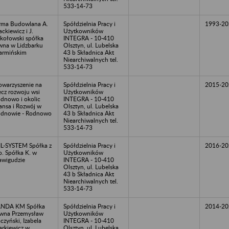
533-14-73
rma Budowlana A.
Spółdzielnia Pracy i
1993-20
ckiewicz i J.
Użytkowników
kołowski spółka
INTEGRA - 10-410
wna w Lidzbarku
Olsztyn, ul. Lubelska
rmińskim
43 b Składnica Akt
Niearchiwalnych tel.
533-14-73
owarzyszenie na
Spółdzielnia Pracy i
2015-20
ecz rozwoju wsi
Użytkowników
dnowo i okolic
INTEGRA - 10-410
ansa i Rozwój w
Olsztyn, ul. Lubelska
dnowie - Rodnowo
43 b Składnica Akt
Niearchiwalnych tel.
533-14-73
L-SYSTEM Spółka z
Spółdzielnia Pracy i
2016-20
o. Spółka K. w
Użytkowników
awigudzie
INTEGRA - 10-410
Olsztyn, ul. Lubelska
43 b Składnica Akt
Niearchiwalnych tel.
533-14-73
ANDA KM Spółka
Spółdzielnia Pracy i
2014-20
wna Przemysław
Użytkowników
czyński, Izabela
INTEGRA - 10-410
rkiewicz w
Olsztyn, ul. Lubelska