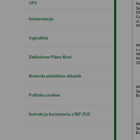
OFE
H
Sp
DO
Gó
Interpretacje
ul
Wi
Sygnalista
M
z 
Wa
Zakładowe Plany Kont
Ma
1
Kontrola płatników składek
A
Sp
Polityka cookies
Bi
Instrukcja korzystania z BIP ZUS
A
Sp
Bi