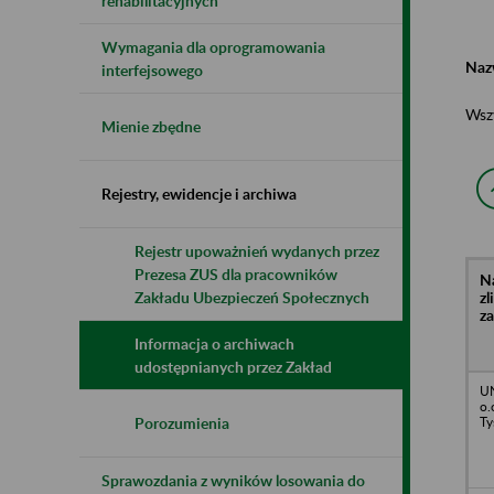
rehabilitacyjnych
Wymagania dla oprogramowania
Naz
interfejsowego
Wsz
Mienie zbędne
Rejestry, ewidencje i archiwa
Rejestr upoważnień wydanych przez
Prezesa ZUS dla pracowników
N
z
Zakładu Ubezpieczeń Społecznych
z
Informacja o archiwach
udostępnianych przez Zakład
UN
o.
Ty
Porozumienia
Sprawozdania z wyników losowania do