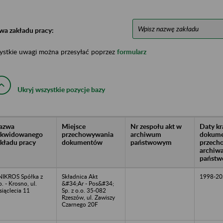
wa zakładu pracy:
ystkie uwagi można przesyłać poprzez
formularz
Ukryj wszystkie pozycje bazy
azwa
Miejsce
Nr zespołu akt w
Daty k
likwidowanego
przechowywania
archiwum
dokume
akładu pracy
dokumentów
państwowym
przech
archiw
państw
IKROS Spółka z
Składnica Akt
1998-20
o. - Krosno, ul.
&#34;Ar - Pos&#34;
siąclecia 11
Sp. z o.o. 35-082
Rzeszów, ul. Zawiszy
Czarnego 20F