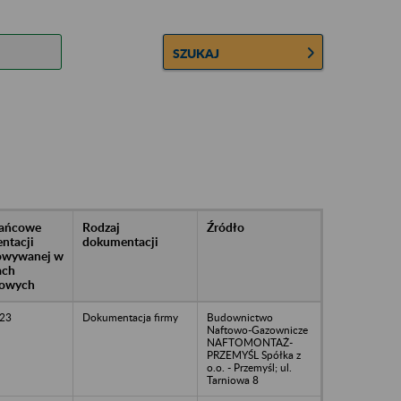
SZUKAJ
rańcowe
Rodzaj
Źródło
ntacji
dokumentacji
owywanej w
ach
owych
23
Dokumentacja firmy
Budownictwo
Naftowo-Gazownicze
NAFTOMONTAŻ-
PRZEMYŚL Spółka z
o.o. - Przemyśl; ul.
Tarniowa 8