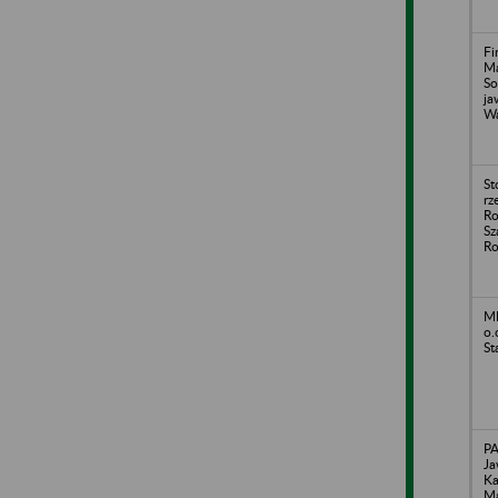
Fi
Ma
So
ja
Wa
St
rz
Ro
Sz
Ro
MI
o.
St
P
Ja
Ka
Ma