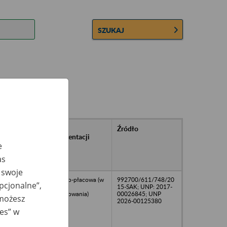
SZUKAJ
rańcowe
Rodzaj
Źródło
ntacji
dokumentacji
owywanej w
e
ach
as
owych
 swoje
osobowo-płacowa (w
992700/611/748/20
opcjonalne”,
trakcie
15-SAK; UNP: 2017-
porządkowania)
00026845; UNP
 możesz
2026-00125380
ies” w