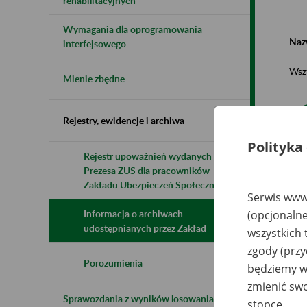
rehabilitacyjnych
Wymagania dla oprogramowania
Naz
interfejsowego
Wsz
Mienie zbędne
Rejestry, ewidencje i archiwa
Polityka
Rejestr upoważnień wydanych przez
Prezesa ZUS dla pracowników
N
z
Zakładu Ubezpieczeń Społecznych
z
Serwis www.
Informacja o archiwach
(opcjonalne
udostępnianych przez Zakład
wszystkich 
FL
zgody (przy
Li
Iza
Porozumienia
będziemy wy
Pa
Ja
zmienić swo
(d
Sprawozdania z wyników losowania do
tr
stopce.