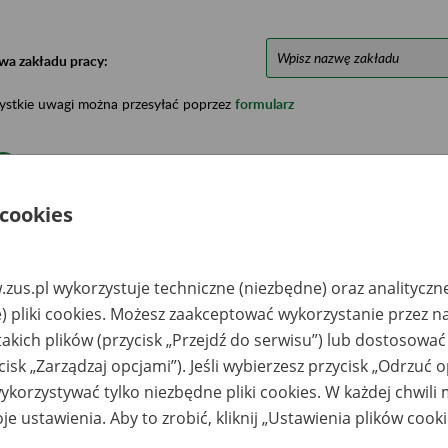
wa zakładu pracy:
ystkie uwagi można przesyłać poprzez
formularz
Ukryj wszystkie pozycje bazy
 cookies
azwa
Miejsce
Nr zespołu akt w
Daty k
likwidowanego
przechowywania
archiwum
dokume
akładu pracy
dokumentów
państwowym
przech
zus.pl wykorzystuje techniczne (niezbędne) oraz analityczn
archiw
) pliki cookies. Możesz zaakceptować wykorzystanie przez n
państw
takich plików (przycisk „Przejdź do serwisu”) lub dostosować
OYD Spółka z o.o.,
Archiwum Państwowe
cisk „Zarządzaj opcjami”). Jeśli wybierzesz przycisk „Odrzuć 
pkowo, pocz.
w Warszawie Oddział
beliln, ul. J.
Dokumentacji
korzystywać tylko niezbędne pliki cookies. W każdej chwili
schalisa
Osobowej i Płacowej
kubowicza
w Milanówku, ul.
je ustawienia. Aby to zrobić, kliknij „Ustawienia plików cook
okumentacja w
Stefana Okrzei 1, 05-
akcie
822 Milanówek, tel.