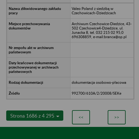
Valeo Poland z siedzibą w
Czechowicach-Dziedzicach
Archiwum Czechowice-Diedzice, 43-
502 Czechowice4-Dziedzice, ul.
Junacka 8, tel. 032 215 02 95,0
696308859, e-mail:branca@op.pl
dokumentacja osobowo-płacowa
992700/610A/2/20008/SEKe
Strona 1686 z 4 295
<<
>>