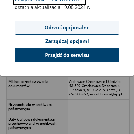
ostatnia aktualizacja 19.08.2024 r.
Wszystkie uwagi można przesyłać poprzez
formularz
Odrzuć opcjonalne
Zarządzaj opcjami
Ukryj wszystkie pozycje bazy
Przejdź do serwisu
Ośrodek Badawczo-Rozojowy
Budownictwa Węglowego w
Katowicach
Archiwum Czechowice-Dziedzice,
43-502 Czechowice-Dziedzice, ul.
Junacka 8, tel.032 215 02 95 , 0
696308859, e-mail:branca@op.pl