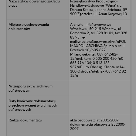
Przesiębiorstwo Produkcyjno-
Handlowe-Usługowe "Wena" s.c.
Danuta Krosta, Joanna Ściebura, 59-
900 Zgorzelec,ul. Armii Krajowej 13
Archwium Państwowe we
Wrocławiu, 50-215 Wrocław, ul.
Pomorska 2, tel. 328 81 01, fax 328
83 95 , e-
mail:wroclaw@ap.wroc.pl;/n/nPOL
MAXPOL-ARCHIWA Sp. z o.o./nul.
Przeskok 10,/n05-822
Milanówek/ntel. 089 642-82-
15/ntel. kom. 0 505 200 420,/n0
665 996 134; 0 513 183
937/nBiuro Obsługi Klienta:/n14-
100 Ostróda/ntel/fax (089) 642 82
15/n
akta osobowe z lat 2001-2007,
dokumentacja płacowa z lat 2000-
2007