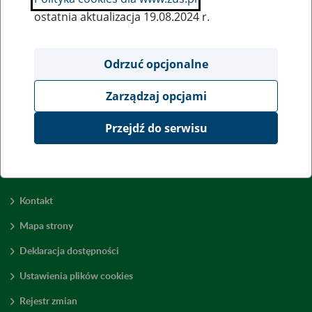
ostatnia aktualizacja 19.08.2024 r.
Wszystkie uwagi można przesyłać poprzez
formularz
Odrzuć opcjonalne
Zarządzaj opcjami
Wyświetl wszystkie
Przejdź do serwisu
Kontakt
Mapa strony
Deklaracja dostępności
Ustawienia plików cookies
Rejestr zmian