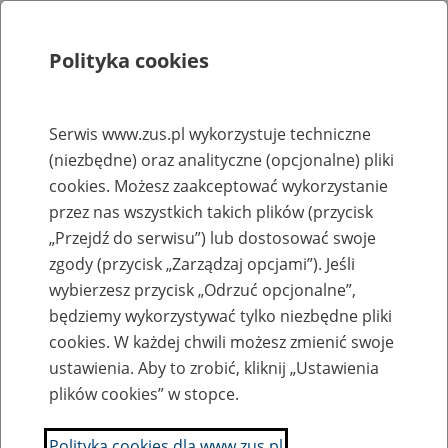
Polityka cookies
Szukaj
Menu
Serwis www.zus.pl wykorzystuje techniczne
(niezbędne) oraz analityczne (opcjonalne) pliki
Rejestry, ewidencje i archiwa
cookies. Możesz zaakceptować wykorzystanie
Baza zlikwidowanych lub
przez nas wszystkich takich plików (przycisk
„Przejdź do serwisu”) lub dostosować swoje
przekształconych zakładów pracy
zgody (przycisk „Zarządzaj opcjami”). Jeśli
wybierzesz przycisk „Odrzuć opcjonalne”,
Nazwa zakładu pracy:
będziemy wykorzystywać tylko niezbędne pliki
cookies. W każdej chwili możesz zmienić swoje
ustawienia. Aby to zrobić, kliknij „Ustawienia
plików cookies” w stopce.
SZUKAJ
Polityka cookies dla www.zus.pl