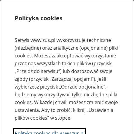
Polityka cookies
Szukaj
Menu
Serwis www.zus.pl wykorzystuje techniczne
(niezbędne) oraz analityczne (opcjonalne) pliki
Rejestry, ewidencje i archiwa
cookies. Możesz zaakceptować wykorzystanie
Baza zlikwidowanych lub
przez nas wszystkich takich plików (przycisk
„Przejdź do serwisu”) lub dostosować swoje
przekształconych zakładów pracy
zgody (przycisk „Zarządzaj opcjami”). Jeśli
wybierzesz przycisk „Odrzuć opcjonalne”,
Nazwa zakładu pracy:
będziemy wykorzystywać tylko niezbędne pliki
cookies. W każdej chwili możesz zmienić swoje
ustawienia. Aby to zrobić, kliknij „Ustawienia
plików cookies” w stopce.
SZUKAJ
Polityka cookies dla www.zus.pl