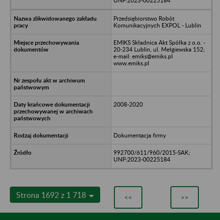
UNP:2023-00225184
Przedsiębiorstwo Robót
Komunikacyjnych EXPOL - Lublin
EMIKS Składnica Akt Spółka z o.o. -
20-234 Lublin, ul. Mełgiewska 152;
e-mail: emiks@emiks.pl
www.emiks.pl
2008-2020
Dokumentacja firmy
992700/611/960/2015-SAK;
UNP:2023-00225184
Strona 1692 z 1 718
<<
>>