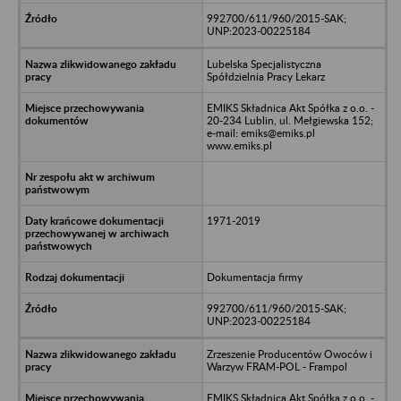
992700/611/960/2015-SAK;
UNP:2023-00225184
Lubelska Specjalistyczna
Spółdzielnia Pracy Lekarz
EMIKS Składnica Akt Spółka z o.o. -
20-234 Lublin, ul. Mełgiewska 152;
e-mail: emiks@emiks.pl
www.emiks.pl
1971-2019
Dokumentacja firmy
992700/611/960/2015-SAK;
UNP:2023-00225184
Zrzeszenie Producentów Owoców i
Warzyw FRAM-POL - Frampol
EMIKS Składnica Akt Spółka z o.o. -