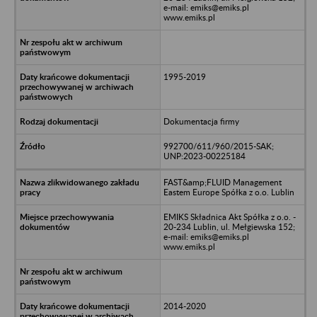
e-mail: emiks@emiks.pl
www.emiks.pl
1995-2019
Dokumentacja firmy
992700/611/960/2015-SAK;
UNP:2023-00225184
FAST&amp;FLUID Management
Eastem Europe Spółka z o.o. Lublin
EMIKS Składnica Akt Spółka z o.o. -
20-234 Lublin, ul. Mełgiewska 152;
e-mail: emiks@emiks.pl
www.emiks.pl
2014-2020