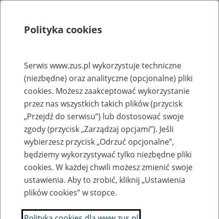
Polityka cookies
Szukaj
Menu
Serwis www.zus.pl wykorzystuje techniczne
(niezbędne) oraz analityczne (opcjonalne) pliki
Rejestry, ewidencje i archiwa
cookies. Możesz zaakceptować wykorzystanie
Baza zlikwidowanych lub
przez nas wszystkich takich plików (przycisk
„Przejdź do serwisu”) lub dostosować swoje
przekształconych zakładów pracy
zgody (przycisk „Zarządzaj opcjami”). Jeśli
wybierzesz przycisk „Odrzuć opcjonalne”,
Nazwa zakładu pracy:
będziemy wykorzystywać tylko niezbędne pliki
cookies. W każdej chwili możesz zmienić swoje
ustawienia. Aby to zrobić, kliknij „Ustawienia
plików cookies” w stopce.
SZUKAJ
Polityka cookies dla www.zus.pl