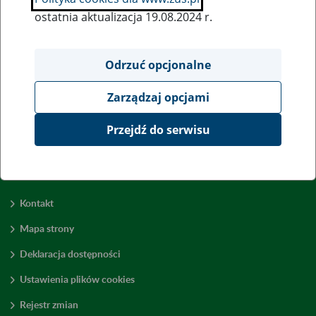
ostatnia aktualizacja 19.08.2024 r.
Wszystkie uwagi można przesyłać poprzez
formularz
Odrzuć opcjonalne
Zarządzaj opcjami
Wyświetl wszystkie
Przejdź do serwisu
Kontakt
Mapa strony
Deklaracja dostępności
Ustawienia plików cookies
Rejestr zmian