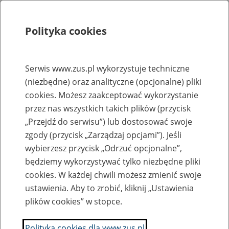
Polityka cookies
Szukaj
Menu
Serwis www.zus.pl wykorzystuje techniczne
(niezbędne) oraz analityczne (opcjonalne) pliki
Rejestry, ewidencje i archiwa
cookies. Możesz zaakceptować wykorzystanie
Baza zlikwidowanych lub
przez nas wszystkich takich plików (przycisk
„Przejdź do serwisu”) lub dostosować swoje
przekształconych zakładów pracy
zgody (przycisk „Zarządzaj opcjami”). Jeśli
wybierzesz przycisk „Odrzuć opcjonalne”,
Nazwa zakładu pracy:
będziemy wykorzystywać tylko niezbędne pliki
cookies. W każdej chwili możesz zmienić swoje
ustawienia. Aby to zrobić, kliknij „Ustawienia
plików cookies” w stopce.
SZUKAJ
Polityka cookies dla www.zus.pl