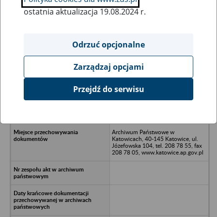
ostatnia aktualizacja 19.08.2024 r.
Wszystkie uwagi można przesyłać poprzez
formularz
Odrzuć opcjonalne
Zarządzaj opcjami
Ukryj wszystkie pozycje bazy
Przejdź do serwisu
Olkuska Agencja Rozwoju S.A., 32-
300 Olkusz, ul. Kazimierza Wielkiego
61
Archiwum Państwowe w
Katowicach, 40-145 Katowice, ul.
Józefowska 104, tel. 208 78 55, fax
208 78 05, www.katowice.ap.gov.pl