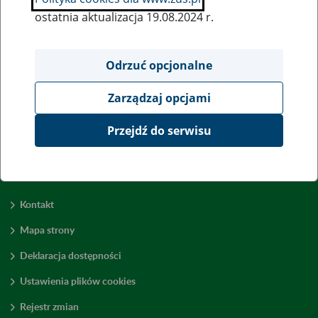
ostatnia aktualizacja 19.08.2024 r.
Wszystkie uwagi można przesyłać poprzez
formularz
Odrzuć opcjonalne
Zarządzaj opcjami
Wyświetl wszystkie
Przejdź do serwisu
Kontakt
Mapa strony
Deklaracja dostępności
Ustawienia plików cookies
Rejestr zmian