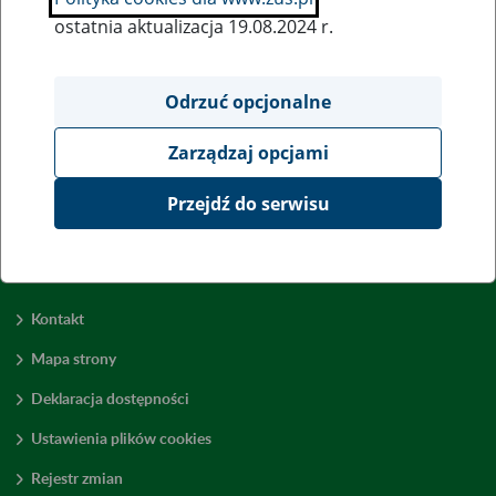
ostatnia aktualizacja 19.08.2024 r.
Wszystkie uwagi można przesyłać poprzez
formularz
Odrzuć opcjonalne
Zarządzaj opcjami
Wyświetl wszystkie
Przejdź do serwisu
Kontakt
Mapa strony
Deklaracja dostępności
Ustawienia plików cookies
Rejestr zmian