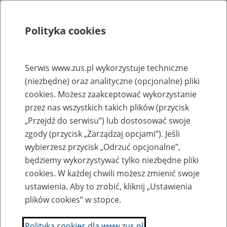
Polityka cookies
Szukaj
Menu
Serwis www.zus.pl wykorzystuje techniczne
(niezbędne) oraz analityczne (opcjonalne) pliki
Rejestry, ewidencje i archiwa
cookies. Możesz zaakceptować wykorzystanie
Baza zlikwidowanych lub
przez nas wszystkich takich plików (przycisk
„Przejdź do serwisu”) lub dostosować swoje
przekształconych zakładów pracy
zgody (przycisk „Zarządzaj opcjami”). Jeśli
wybierzesz przycisk „Odrzuć opcjonalne”,
Nazwa zakładu pracy:
będziemy wykorzystywać tylko niezbędne pliki
cookies. W każdej chwili możesz zmienić swoje
ustawienia. Aby to zrobić, kliknij „Ustawienia
plików cookies” w stopce.
SZUKAJ
Polityka cookies dla www.zus.pl