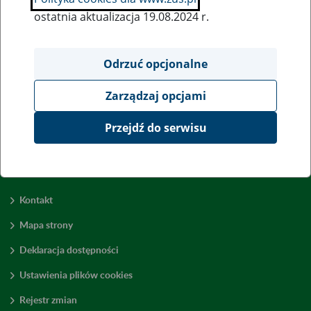
ostatnia aktualizacja 19.08.2024 r.
Wszystkie uwagi można przesyłać poprzez
formularz
Odrzuć opcjonalne
Zarządzaj opcjami
Wyświetl wszystkie
Przejdź do serwisu
Kontakt
Mapa strony
Deklaracja dostępności
Ustawienia plików cookies
Rejestr zmian