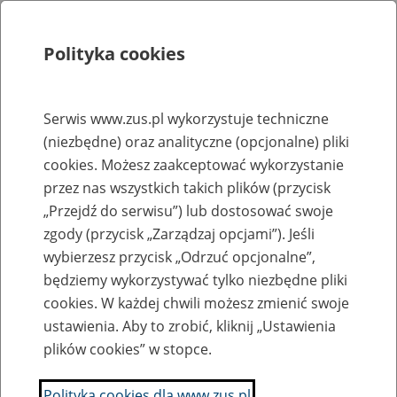
Polityka cookies
Szukaj
Menu
Serwis www.zus.pl wykorzystuje techniczne
(niezbędne) oraz analityczne (opcjonalne) pliki
Rejestry, ewidencje i archiwa
cookies. Możesz zaakceptować wykorzystanie
Baza zlikwidowanych lub
przez nas wszystkich takich plików (przycisk
„Przejdź do serwisu”) lub dostosować swoje
przekształconych zakładów pracy
zgody (przycisk „Zarządzaj opcjami”). Jeśli
wybierzesz przycisk „Odrzuć opcjonalne”,
Nazwa zakładu pracy:
będziemy wykorzystywać tylko niezbędne pliki
cookies. W każdej chwili możesz zmienić swoje
ustawienia. Aby to zrobić, kliknij „Ustawienia
plików cookies” w stopce.
SZUKAJ
Polityka cookies dla www.zus.pl