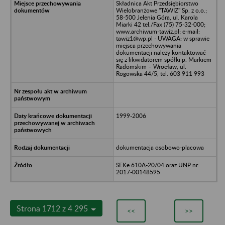
Składnica Akt Przedsiębiorstwo
Wielobranżowe "TAWIZ" Sp. z o.o.;
58-500 Jelenia Góra, ul. Karola
Miarki 42 tel./Fax (75) 75-32-000;
www.archiwum-tawiz.pl; e-mail:
tawiz1@wp.pl - UWAGA: w sprawie
miejsca przechowywania
dokumentacji należy kontaktować
się z likwidatorem spółki p. Markiem
Radomskim – Wrocław, ul.
Rogowska 44/5, tel. 603 911 993
1999-2006
dokumentacja osobowo-placowa
SEKe 610A-20/04 oraz UNP nr:
2017-00148595
Strona 1712 z 4 295
<<
>>