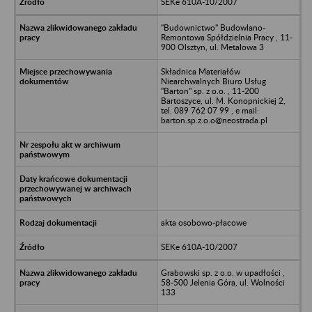
SEKe 610A-10/2007
"Budownictwo" Budowlano-
Remontowa Spółdzielnia Pracy , 11-
900 Olsztyn, ul. Metalowa 3
Składnica Materiałów
Niearchwalnych Biuro Usług
"Barton" sp. z o.o. , 11-200
Bartoszyce, ul. M. Konopnickiej 2,
tel. 089 762 07 99 , e mail:
barton.sp.z.o.o@neostrada.pl
akta osobowo-płacowe
SEKe 610A-10/2007
Grabowski sp. z o.o. w upadłości ,
58-500 Jelenia Góra, ul. Wolności
133