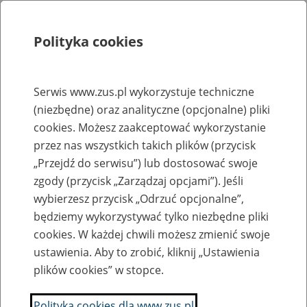
Polityka cookies
Szukaj
Menu
Serwis www.zus.pl wykorzystuje techniczne
(niezbędne) oraz analityczne (opcjonalne) pliki
Rejestry, ewidencje i archiwa
cookies. Możesz zaakceptować wykorzystanie
Baza zlikwidowanych lub
przez nas wszystkich takich plików (przycisk
„Przejdź do serwisu”) lub dostosować swoje
przekształconych zakładów pracy
zgody (przycisk „Zarządzaj opcjami”). Jeśli
wybierzesz przycisk „Odrzuć opcjonalne”,
Nazwa zakładu pracy:
będziemy wykorzystywać tylko niezbędne pliki
cookies. W każdej chwili możesz zmienić swoje
ustawienia. Aby to zrobić, kliknij „Ustawienia
plików cookies” w stopce.
SZUKAJ
Polityka cookies dla www.zus.pl