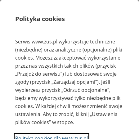
Polityka cookies
Szukaj
Menu
Serwis www.zus.pl wykorzystuje techniczne
(niezbędne) oraz analityczne (opcjonalne) pliki
Rejestry, ewidencje i archiwa
cookies. Możesz zaakceptować wykorzystanie
Baza zlikwidowanych lub
przez nas wszystkich takich plików (przycisk
„Przejdź do serwisu”) lub dostosować swoje
przekształconych zakładów pracy
zgody (przycisk „Zarządzaj opcjami”). Jeśli
wybierzesz przycisk „Odrzuć opcjonalne”,
Nazwa zakładu pracy:
będziemy wykorzystywać tylko niezbędne pliki
cookies. W każdej chwili możesz zmienić swoje
ustawienia. Aby to zrobić, kliknij „Ustawienia
plików cookies” w stopce.
SZUKAJ
Polityka cookies dla www.zus.pl