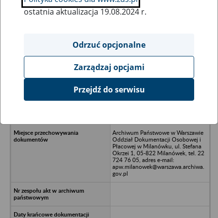
ostatnia aktualizacja 19.08.2024 r.
Wszystkie uwagi można przesyłać poprzez
formularz
Odrzuć opcjonalne
Zarządzaj opcjami
Ukryj wszystkie pozycje bazy
Przejdź do serwisu
Biuro Projektów Budownictwa
Elektrowni i Przemysłu ELPRO w
Warszawie
Archiwum Państwowe w Warszawie
Oddział Dokumentacji Osobowej i
Płacowej w Milanówku, ul. Stefana
Okrzei 1, 05-822 Milanówek, tel. 22
724 76 05, adres e-mail:
apw.milanowek@warszawa.archiwa.
gov.pl