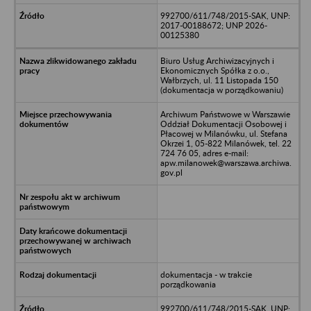
992700/611/748/2015-SAK, UNP:
2017-00188672; UNP 2026-
00125380
Biuro Usług Archiwizacyjnych i
Ekonomicznych Spółka z o.o.,
Wałbrzych, ul. 11 Listopada 150
(dokumentacja w porządkowaniu)
Archiwum Państwowe w Warszawie
Oddział Dokumentacji Osobowej i
Płacowej w Milanówku, ul. Stefana
Okrzei 1, 05-822 Milanówek, tel. 22
724 76 05, adres e-mail:
apw.milanowek@warszawa.archiwa.
gov.pl
dokumentacja - w trakcie
porządkowania
992700/611/748/2015-SAK, UNP: