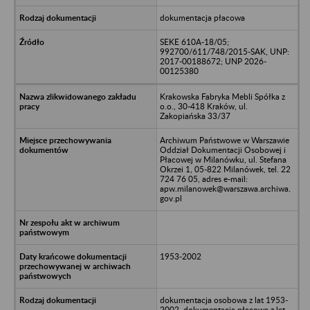
dokumentacja płacowa
SEKE 610A-18/05;
992700/611/748/2015-SAK, UNP:
2017-00188672; UNP 2026-
00125380
Krakowska Fabryka Mebli Spółka z
o.o., 30-418 Kraków, ul.
Zakopiańska 33/37
Archiwum Państwowe w Warszawie
Oddział Dokumentacji Osobowej i
Płacowej w Milanówku, ul. Stefana
Okrzei 1, 05-822 Milanówek, tel. 22
724 76 05, adres e-mail:
apw.milanowek@warszawa.archiwa.
gov.pl
1953-2002
dokumentacja osobowa z lat 1953-
2002, dokumentacja płacowa z lat