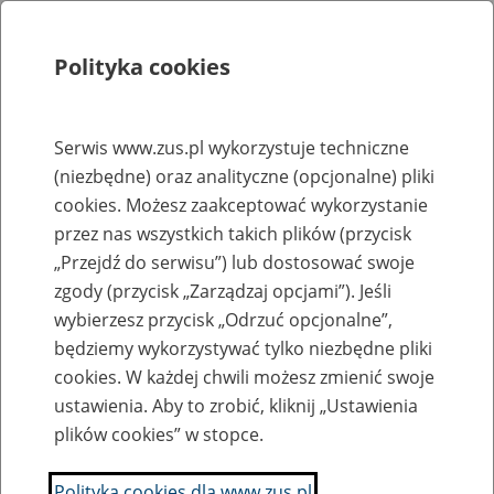
Polityka cookies
Szukaj
Menu
Serwis www.zus.pl wykorzystuje techniczne
(niezbędne) oraz analityczne (opcjonalne) pliki
Rejestry, ewidencje i archiwa
cookies. Możesz zaakceptować wykorzystanie
Baza zlikwidowanych lub
przez nas wszystkich takich plików (przycisk
„Przejdź do serwisu”) lub dostosować swoje
przekształconych zakładów pracy
zgody (przycisk „Zarządzaj opcjami”). Jeśli
wybierzesz przycisk „Odrzuć opcjonalne”,
Nazwa zakładu pracy:
będziemy wykorzystywać tylko niezbędne pliki
cookies. W każdej chwili możesz zmienić swoje
ustawienia. Aby to zrobić, kliknij „Ustawienia
plików cookies” w stopce.
SZUKAJ
Polityka cookies dla www.zus.pl