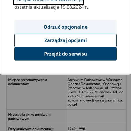
ostatnia aktualizacja 19.08.2024 r.
Wszystkie uwagi można przesyłać poprzez
formularz
Odrzuć opcjonalne
Zarządzaj opcjami
Ukryj wszystkie pozycje bazy
Przejdź do serwisu
Okręgowa Spółdzielnia Mleczarska
PRAGA, 03-578 Warszawa, ul.
Bieżuńska 1
Archiwum Państwowe w Warszawie
Oddział Dokumentacji Osobowej i
Płacowej w Milanówku, ul. Stefana
Okrzei 1, 05-822 Milanówek, tel. 22
724 76 05, adres e-mail:
apw.milanowek@warszawa.archiwa.
gov.pl
1949-1998