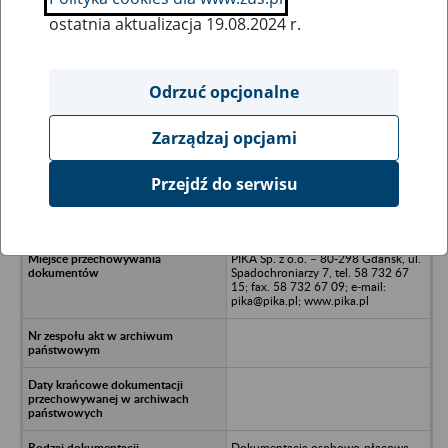
ostatnia aktualizacja 19.08.2024 r.
Wszystkie uwagi można przesyłać poprzez
formularz
Odrzuć opcjonalne
Zarządzaj opcjami
Ukryj wszystkie pozycje bazy
Przejdź do serwisu
BIPROTECHMA - Gdańsk
PIKA Sp. z o.o. – 80-298 Gdańsk, ul.
Spadochroniarzy 7, tel. 58 732 67
15; fax. 58 732 67 09; e-mail:
pika@pika.pl; www.pika.pl
Dokumentacja osobowo-płacowa