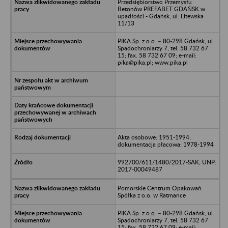
Przedsiębiorstwo Przemysłu
Betonów PREFABET GDAŃSK w
upadłości - Gdańsk, ul. Litewska
11/13
PIKA Sp. z o.o. – 80-298 Gdańsk, ul.
Spadochroniarzy 7, tel. 58 732 67
15; fax. 58 732 67 09; e-mail:
pika@pika.pl; www.pika.pl
Akta osobowe: 1951-1994;
dokumentacja płacowa: 1978-1994
992700/611/1480/2017-SAK; UNP:
2017-00049487
Pomorskie Centrum Opakowań
Spółka z o.o. w Ratmance
PIKA Sp. z o.o. – 80-298 Gdańsk, ul.
Spadochroniarzy 7, tel. 58 732 67
15; fax. 58 732 67 09; e-mail: