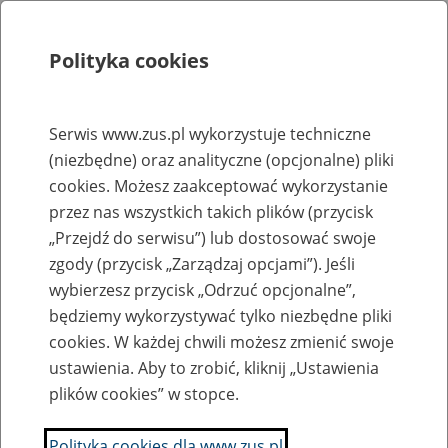
Polityka cookies
Szukaj
Menu
Serwis www.zus.pl wykorzystuje techniczne
(niezbędne) oraz analityczne (opcjonalne) pliki
Rejestry, ewidencje i archiwa
cookies. Możesz zaakceptować wykorzystanie
Baza zlikwidowanych lub
przez nas wszystkich takich plików (przycisk
„Przejdź do serwisu”) lub dostosować swoje
przekształconych zakładów pracy
zgody (przycisk „Zarządzaj opcjami”). Jeśli
wybierzesz przycisk „Odrzuć opcjonalne”,
Nazwa zakładu pracy:
będziemy wykorzystywać tylko niezbędne pliki
cookies. W każdej chwili możesz zmienić swoje
ustawienia. Aby to zrobić, kliknij „Ustawienia
plików cookies” w stopce.
SZUKAJ
Polityka cookies dla www.zus.pl