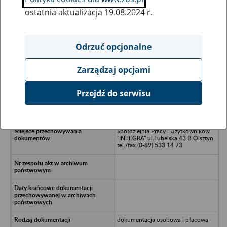
ostatnia aktualizacja 19.08.2024 r.
Wszystkie uwagi można przesyłać poprzez
formularz
Odrzuć opcjonalne
Zarządzaj opcjami
Ukryj wszystkie pozycje bazy
Przejdź do serwisu
Spółdzielnia Mieszkaniowa w
Solance, Solanka
Spółdzielnia Pracy i Użytkowników
"INTEGRA" ul.Lubelska 43 B Olsztyn
tel./fax.(0-89) 533 14 73
dokumentacja osobowa i płacowa