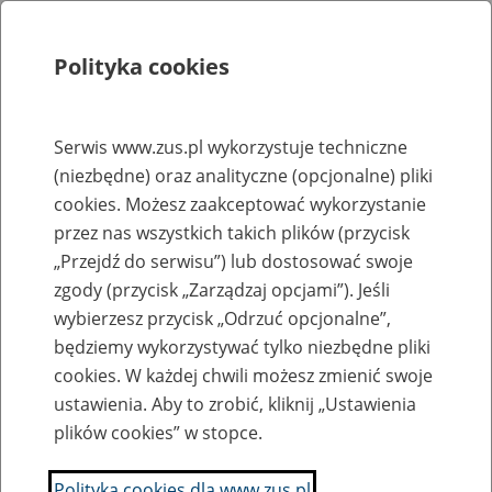
Polityka cookies
Szukaj
Menu
Serwis www.zus.pl wykorzystuje techniczne
(niezbędne) oraz analityczne (opcjonalne) pliki
Rejestry, ewidencje i archiwa
cookies. Możesz zaakceptować wykorzystanie
Baza zlikwidowanych lub
przez nas wszystkich takich plików (przycisk
„Przejdź do serwisu”) lub dostosować swoje
przekształconych zakładów pracy
zgody (przycisk „Zarządzaj opcjami”). Jeśli
wybierzesz przycisk „Odrzuć opcjonalne”,
Nazwa zakładu pracy:
będziemy wykorzystywać tylko niezbędne pliki
cookies. W każdej chwili możesz zmienić swoje
ustawienia. Aby to zrobić, kliknij „Ustawienia
plików cookies” w stopce.
SZUKAJ
Polityka cookies dla www.zus.pl