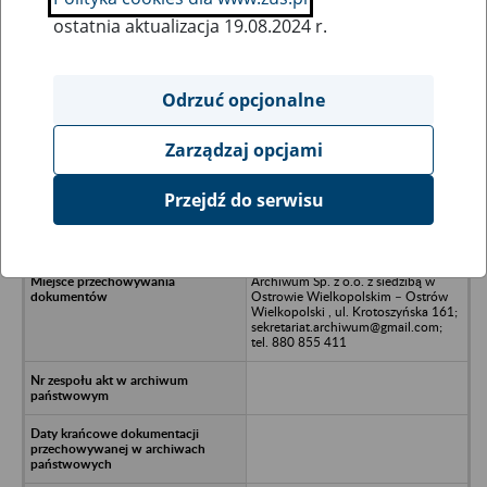
ostatnia aktualizacja 19.08.2024 r.
Wszystkie uwagi można przesyłać poprzez
formularz
Odrzuć opcjonalne
Zarządzaj opcjami
Ukryj wszystkie pozycje bazy
Przejdź do serwisu
Spółdzielnia Kółek Rolniczych w
likwidacji - Lubawka, ul. Sudecka 13
Archiwum Sp. z o.o. z siedzibą w
Ostrowie Wielkopolskim – Ostrów
Wielkopolski , ul. Krotoszyńska 161;
sekretariat.archiwum@gmail.com;
tel. 880 855 411