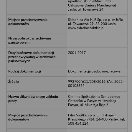
upadłości (Bud-=Max Firma
Usługowa Dariusz Marchewka)
Jasło, ul. Towarowa 24
Składnica Akt KLE Sp. z o.o. w Jaśle,
ul. Towarowa 29; 38-200 Jasło
www.skladnicaaktkle.pl
2001-2017
Dokumentacja osobowo-płacowa
992700/611/208/2016-SAk; 2022-
00108355
Gminna Spółdzielnia Samopomoc
Chłopska w Pasym w likwidacji -
Pasym, ul. Mikołaja Reja 6
Files Spółka z o.o. ul. Biskupa I.
Krasickiego 7/14; 14-400 Pasłęk; tel.
508 454 124