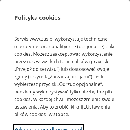
Polityka cookies
Szukaj
Menu
Serwis www.zus.pl wykorzystuje techniczne
(niezbędne) oraz analityczne (opcjonalne) pliki
Rejestry, ewidencje i archiwa
cookies. Możesz zaakceptować wykorzystanie
Baza zlikwidowanych lub
przez nas wszystkich takich plików (przycisk
„Przejdź do serwisu”) lub dostosować swoje
przekształconych zakładów pracy
zgody (przycisk „Zarządzaj opcjami”). Jeśli
wybierzesz przycisk „Odrzuć opcjonalne”,
Nazwa zakładu pracy:
będziemy wykorzystywać tylko niezbędne pliki
cookies. W każdej chwili możesz zmienić swoje
ustawienia. Aby to zrobić, kliknij „Ustawienia
plików cookies” w stopce.
SZUKAJ
Polityka cookies dla www.zus.pl