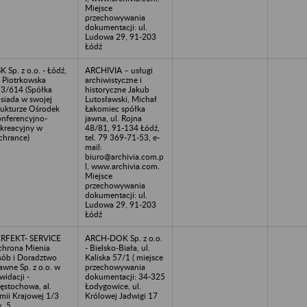
Miejsce
przechowywania
dokumentacji: ul.
Ludowa 29, 91-203
Łódź
K Sp. z o.o. - Łódź,
ARCHIVIA – usługi
. Piotrkowska
archiwistyczne i
3/614 (Spółka
historyczne Jakub
siada w swojej
Lutosławski, Michał
rukturze Ośrodek
Łakomiec spółka
nferencyjno-
jawna, ul. Rojna
kreacyjny w
48/81, 91-134 Łódź,
chrance)
tel. 79 369-71-53, e-
mail:
biuro@archivia.com.p
l, www.archivia.com.
Miejsce
przechowywania
dokumentacji: ul.
Ludowa 29, 91-203
Łódź
RFEKT- SERVICE
ARCH-DOK Sp. z o.o.
hrona Mienia
- Bielsko-Biała, ul.
ób i Doradztwo
Kaliska 57/1 ( miejsce
awne Sp. z o.o. w
przechowywania
kwidacji -
dokumentacji: 34-325
ęstochowa, al.
Łodygowice, ul.
mii Krajowej 1/3
Królowej Jadwigi 17
k. 5