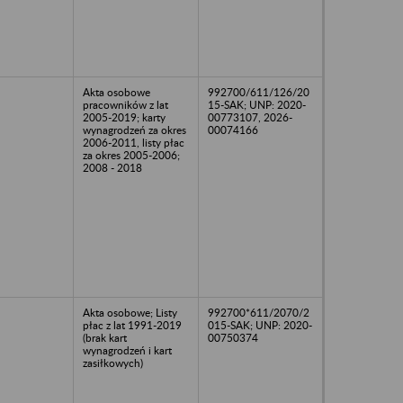
Akta osobowe
992700/611/126/20
pracowników z lat
15-SAK; UNP: 2020-
2005-2019; karty
00773107, 2026-
wynagrodzeń za okres
00074166
2006-2011, listy płac
za okres 2005-2006;
2008 - 2018
Akta osobowe; Listy
992700*611/2070/2
płac z lat 1991-2019
015-SAK; UNP: 2020-
(brak kart
00750374
wynagrodzeń i kart
zasiłkowych)