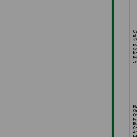
CS
ul
17
po
st
Ko
Re
Ja
PE
Oc
Os
Pr
li
Cz
Ar
lo