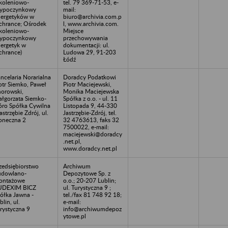
koleniowo-
tel. 79 369-71-53, e-
ypoczynkowy
mail:
ergetyków w
biuro@archivia.com.p
chrance; Ośrodek
l, www.archivia.com.
koleniowo-
Miejsce
ypoczynkowy
przechowywania
ergetyk w
dokumentacji: ul.
chrance)
Ludowa 29, 91-203
Łódź
ncelaria Norarialna
Doradcy Podatkowi
otr Siemko, Paweł
Piotr Maciejewski,
orowski,
Monika Maciejewska
łgorzata Siemko-
Spółka z o.o. - ul. 11
óro Spółka Cywilna
Listopada 9, 44-330
Jastrzębie Zdrój, ul.
Jastrzębie-Zdrój, tel.
oneczna 2
32 4763613, faks 32
7500022, e-mail:
maciejewski@doradcy
.net.pl,
www.doradcy.net.pl
zedsiębiorstwo
Archiwum
dowlano-
Depozytowe Sp. z
ontażowe
o.o.; 20-207 Lublin;
UDEXIM BICZ
ul. Turystyczna 9 ;
ółka Jawna -
tel./fax 81 748 92 18;
blin, ul.
e-mail:
rystyczna 9
info@archiwumdepoz
ytowe.pl