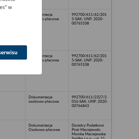
ies” w
19
Dokumentacja
992700/611/62/201
osobowo-płacowa
5-SAK; UNP: 2020-
00765108
serwisu
15
Dokumentacja
992700/611/62/201
osobowo-płacowa
5-SAK; UNP: 2020-
00765108
Dokumentacja
992700/611/2327/2
osobowo-płacowa
016-SAK; UNP: 2020-
00766843
Dokumentacja
Doradcy Podatkowi
Osobowo-płacowa
Piotr Maciejewski,
Monika Maciejewska
Spółka z o.o. - ul. 11