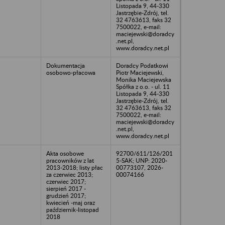
Listopada 9, 44-330
Jastrzębie-Zdrój, tel.
32 4763613, faks 32
7500022, e-mail:
maciejewski@doradcy
.net.pl,
www.doradcy.net.pl
Dokumentacja
Doradcy Podatkowi
osobowo-płacowa
Piotr Maciejewski,
Monika Maciejewska
Spółka z o.o. - ul. 11
Listopada 9, 44-330
Jastrzębie-Zdrój, tel.
32 4763613, faks 32
7500022, e-mail:
maciejewski@doradcy
.net.pl,
www.doradcy.net.pl
Akta osobowe
92700/611/126/201
pracowników z lat
5-SAK; UNP: 2020-
2013-2018; listy płac
00773107, 2026-
za czerwiec 2013;
00074166
czerwiec 2017;
sierpień 2017 -
grudzień 2017;
kwiecień -maj oraz
październik-listopad
2018