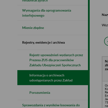
rehabilitacyjnych
Wymagania dla oprogramowania
Naz
interfejsowego
Wsz
Mienie zbędne
Rejestry, ewidencje i archiwa
Rejestr upoważnień wydanych przez
Prezesa ZUS dla pracowników
N
z
Zakładu Ubezpieczeń Społecznych
z
Informacja o archiwach
udostępnianych przez Zakład
Oś
Ko
Re
Porozumienia
En
Ja
73
Sprawozdania z wyników losowania do
na