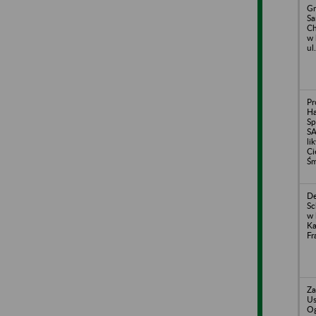
Gm
S
Ch
w 
ul
Pr
H
Sp
S
li
Ci
Śm
De
Sc
w 
Ka
Fr
Za
Us
O