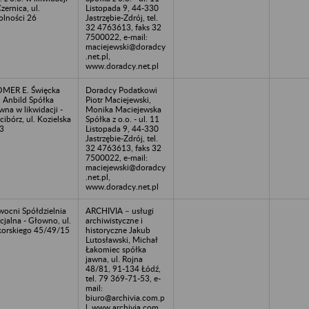
Czernica, ul.
Listopada 9, 44-330
lności 26
Jastrzębie-Zdrój, tel.
32 4763613, faks 32
7500022, e-mail:
maciejewski@doradcy
.net.pl,
www.doradcy.net.pl
MER E. Święcka
Doradcy Podatkowi
 Anbild Spółka
Piotr Maciejewski,
wna w likwidacji -
Monika Maciejewska
cibórz, ul. Kozielska
Spółka z o.o. - ul. 11
3
Listopada 9, 44-330
Jastrzębie-Zdrój, tel.
32 4763613, faks 32
7500022, e-mail:
maciejewski@doradcy
.net.pl,
www.doradcy.net.pl
ocni Spółdzielnia
ARCHIVIA – usługi
cjalna - Głowno, ul.
archiwistyczne i
korskiego 45/49/15
historyczne Jakub
Lutosławski, Michał
Łakomiec spółka
jawna, ul. Rojna
48/81, 91-134 Łódź,
tel. 79 369-71-53, e-
mail:
biuro@archivia.com.p
l, www.archivia.com.