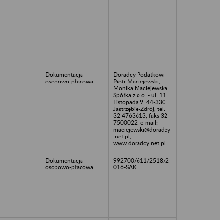
Dokumentacja
Doradcy Podatkowi
osobowo-płacowa
Piotr Maciejewski,
Monika Maciejewska
Spółka z o.o. - ul. 11
Listopada 9, 44-330
Jastrzębie-Zdrój, tel.
32 4763613, faks 32
7500022, e-mail:
maciejewski@doradcy
.net.pl,
www.doradcy.net.pl
Dokumentacja
992700/611/2518/2
osobowo-płacowa
016-SAK