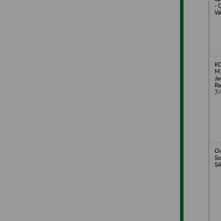
- 
Wo
KO
M.
Ja
Ra
7/
Ow
So
Si