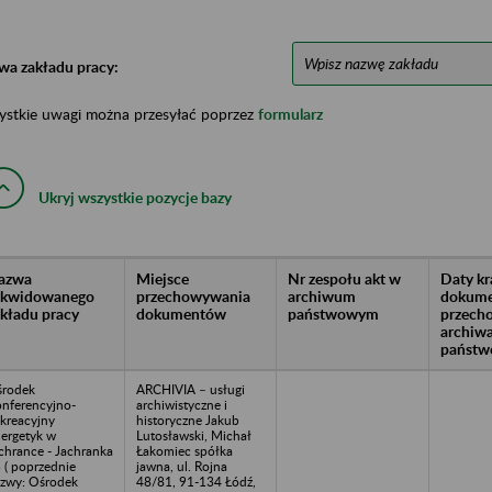
wa zakładu pracy:
ystkie uwagi można przesyłać poprzez
formularz
Ukryj wszystkie pozycje bazy
azwa
Miejsce
Nr zespołu akt w
Daty k
likwidowanego
przechowywania
archiwum
dokume
akładu pracy
dokumentów
państwowym
przech
archiw
państw
rodek
ARCHIVIA – usługi
nferencyjno-
archiwistyczne i
kreacyjny
historyczne Jakub
ergetyk w
Lutosławski, Michał
chrance - Jachranka
Łakomiec spółka
 ( poprzednie
jawna, ul. Rojna
zwy: Ośrodek
48/81, 91-134 Łódź,