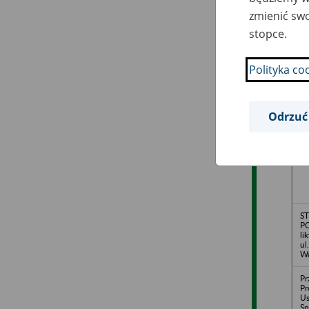
zmienić swo
stopce.
I
Sp
Pr
Ni
Polityka co
Odrzuć
PA
Go
ul
Wa
S
PO
li
ul
Wa
Pr
Pr
U
Sp