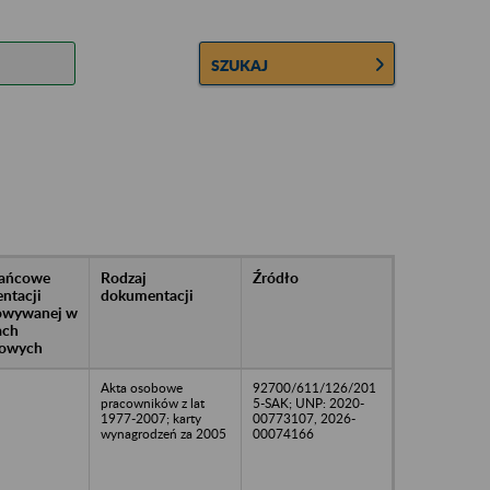
SZUKAJ
rańcowe
Rodzaj
Źródło
ntacji
dokumentacji
owywanej w
ach
owych
Akta osobowe
92700/611/126/201
pracowników z lat
5-SAK; UNP: 2020-
1977-2007; karty
00773107, 2026-
wynagrodzeń za 2005
00074166