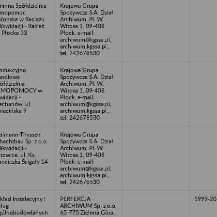
inna Spółdzielnia
Krajowa Grupa
amopomoc
Spożywcza S.A. Dział
łopska w Raciążu
Archiwum. Pl. W.
likwidacji - Raciaż,
Witosa 1, 09-408
. Płocka 33
Płock, e-mail:
archiwum@kgssa.pl,
archiwum.kgssa.pl.,
tel. 242678530
odukcyjno
Krajowa Grupa
andlowa
Spożywcza S.A. Dział
ółdzielnia
Archiwum. Pl. W.
AMOPOMOCY w
Witosa 1, 09-408
kwidacji -
Płock, e-mail:
echanów, ul.
archiwum@kgssa.pl,
iecińska 9
archiwum.kgssa.pl.,
tel. 242678530
ilmann-Thyssen
Krajowa Grupa
hachtbau Sp. z o.o.
Spożywcza S.A. Dział
likwidacji -
Archiwum. Pl. W.
towice, ul. Ks.
Witosa 1, 09-408
anciczka Ścigały 14
Płock, e-mail:
archiwum@kgssa.pl,
archiwum.kgssa.pl.,
tel. 242678530
kład Instalacyjny i
PERFEKCJA
1999-20
ług
ARCHIWUM Sp. z o.o.
gólnobudowlanych
65-775 Zielona Góra,