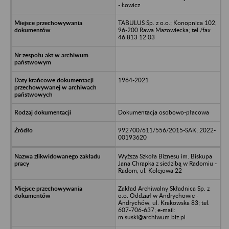
- Łowicz
TABULUS Sp. z o.o.; Konopnica 102,
96-200 Rawa Mazowiecka; tel./fax
46 813 12 03
1964-2021
Dokumentacja osobowo-płacowa
992700/611/556/2015-SAK; 2022-
00193620
Wyższa Szkoła Biznesu im. Biskupa
Jana Chrapka z siedzibą w Radomiu -
Radom, ul. Kolejowa 22
Zakład Archiwalny Składnica Sp. z
o.o. Oddział w Andrychowie -
Andrychów, ul. Krakowska 83; tel.
607-706-637; e-mail:
m.suski@archiwum.biz.pl