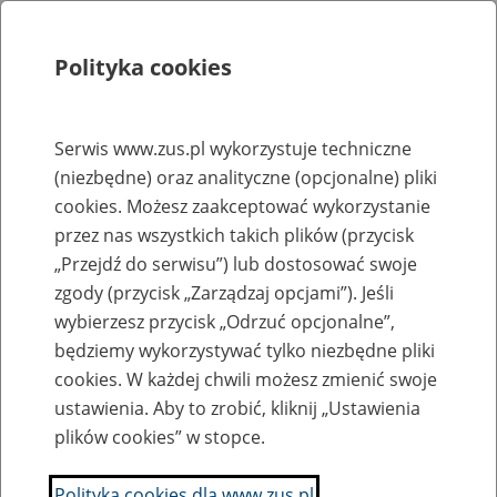
Polityka cookies
Szukaj
Menu
Serwis www.zus.pl wykorzystuje techniczne
(niezbędne) oraz analityczne (opcjonalne) pliki
Rejestry, ewidencje i archiwa
cookies. Możesz zaakceptować wykorzystanie
Baza zlikwidowanych lub
przez nas wszystkich takich plików (przycisk
„Przejdź do serwisu”) lub dostosować swoje
przekształconych zakładów pracy
zgody (przycisk „Zarządzaj opcjami”). Jeśli
wybierzesz przycisk „Odrzuć opcjonalne”,
Nazwa zakładu pracy:
będziemy wykorzystywać tylko niezbędne pliki
cookies. W każdej chwili możesz zmienić swoje
ustawienia. Aby to zrobić, kliknij „Ustawienia
plików cookies” w stopce.
SZUKAJ
Polityka cookies dla www.zus.pl