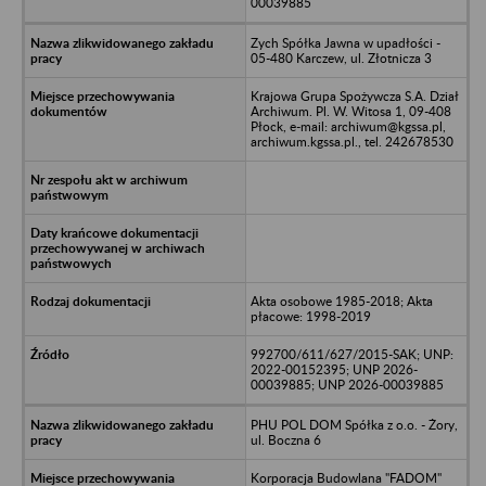
00039885
Zych Spółka Jawna w upadłości -
05-480 Karczew, ul. Złotnicza 3
Krajowa Grupa Spożywcza S.A. Dział
Archiwum. Pl. W. Witosa 1, 09-408
Płock, e-mail: archiwum@kgssa.pl,
archiwum.kgssa.pl., tel. 242678530
Akta osobowe 1985-2018; Akta
płacowe: 1998-2019
992700/611/627/2015-SAK; UNP:
2022-00152395; UNP 2026-
00039885; UNP 2026-00039885
PHU POL DOM Spółka z o.o. - Żory,
ul. Boczna 6
Korporacja Budowlana "FADOM"