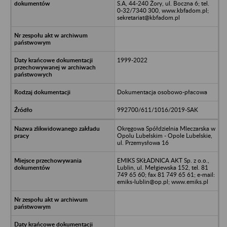
S.A, 44-240 Żory, ul. Boczna 6; tel.
0-32/7340 300, www.kbfadom.pl;
sekretariat@kbfadom.pl
1999-2022
Dokumentacja osobowo-płacowa
992700/611/1016/2019-SAK
Okręgowa Spółdzielnia Mleczarska w
Opolu Lubelskim - Opole Lubelskie,
ul. Przemysłowa 16
EMIKS SKŁADNICA AKT Sp. z o.o.,
Lublin, ul. Mełgiewska 152, tel. 81
749 65 60; fax 81 749 65 61; e-mail:
emiks-lublin@op.pl; www.emiks.pl