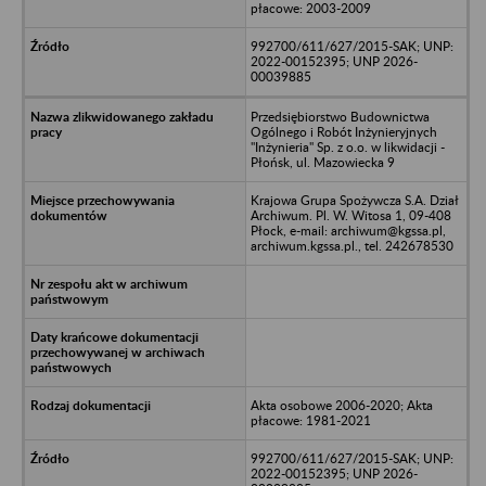
płacowe: 2003-2009
992700/611/627/2015-SAK; UNP:
2022-00152395; UNP 2026-
00039885
Przedsiębiorstwo Budownictwa
Ogólnego i Robót Inżynieryjnych
"Inżynieria" Sp. z o.o. w likwidacji -
Płońsk, ul. Mazowiecka 9
Krajowa Grupa Spożywcza S.A. Dział
Archiwum. Pl. W. Witosa 1, 09-408
Płock, e-mail: archiwum@kgssa.pl,
archiwum.kgssa.pl., tel. 242678530
Akta osobowe 2006-2020; Akta
płacowe: 1981-2021
992700/611/627/2015-SAK; UNP:
2022-00152395; UNP 2026-