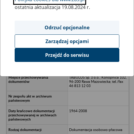
ostatnia aktualizacja 19.08.2024 r.
Wszystkie uwagi można przesyłać poprzez
formularz
Odrzuć opcjonalne
Zarządzaj opcjami
Ukryj wszystkie pozycje bazy
Przejdź do serwisu
Spółdzielnia Kółek Rolnicych w
Bolimowie
TABULUS Sp. z o.o.; Konopnica 102,
96-200 Rawa Mazowiecka; tel./fax
46 813 12 03
1964-2008
Dokumentacja osobowo-płacowa