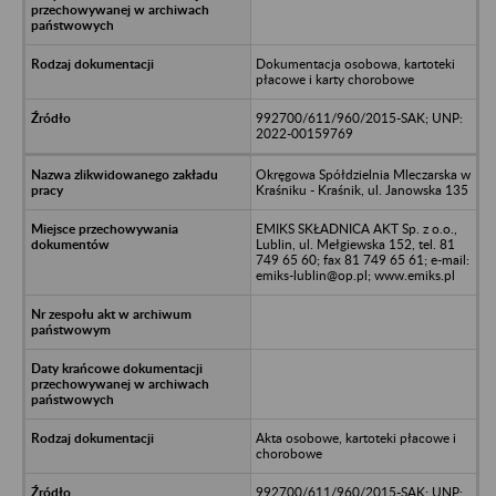
Dokumentacja osobowa, kartoteki
płacowe i karty chorobowe
992700/611/960/2015-SAK; UNP:
2022-00159769
Okręgowa Spółdzielnia Mleczarska w
Kraśniku - Kraśnik, ul. Janowska 135
EMIKS SKŁADNICA AKT Sp. z o.o.,
Lublin, ul. Mełgiewska 152, tel. 81
749 65 60; fax 81 749 65 61; e-mail:
emiks-lublin@op.pl; www.emiks.pl
Akta osobowe, kartoteki płacowe i
chorobowe
992700/611/960/2015-SAK; UNP: