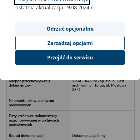
ostatnia aktualizacja 19.08.2024 r.
Wszystkie uwagi można przesyłać poprzez
formularz
Odrzuć opcjonalne
Zarządzaj opcjami
Ukryj wszystkie pozycje bazy
Przejdź do serwisu
PPUH PREFABEX Spółka z o.o. -
Gryfice
VITAL TRADING Sp. z o. o. Dast-
archiwum.pl, Toruń, ul. Mostowa
38/1
Dokumentacja firmy