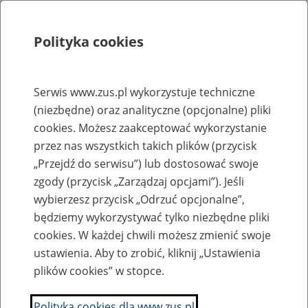
Polityka cookies
Szukaj
Menu
Serwis www.zus.pl wykorzystuje techniczne
(niezbędne) oraz analityczne (opcjonalne) pliki
Rejestry, ewidencje i archiwa
cookies. Możesz zaakceptować wykorzystanie
Baza zlikwidowanych lub
przez nas wszystkich takich plików (przycisk
„Przejdź do serwisu”) lub dostosować swoje
przekształconych zakładów pracy
zgody (przycisk „Zarządzaj opcjami”). Jeśli
wybierzesz przycisk „Odrzuć opcjonalne”,
Nazwa zakładu pracy:
będziemy wykorzystywać tylko niezbędne pliki
cookies. W każdej chwili możesz zmienić swoje
ustawienia. Aby to zrobić, kliknij „Ustawienia
plików cookies” w stopce.
SZUKAJ
Polityka cookies dla www.zus.pl