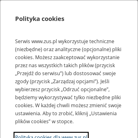
Polityka cookies
Szukaj
Menu
Serwis www.zus.pl wykorzystuje techniczne
(niezbędne) oraz analityczne (opcjonalne) pliki
Rejestry, ewidencje i archiwa
cookies. Możesz zaakceptować wykorzystanie
Baza zlikwidowanych lub
przez nas wszystkich takich plików (przycisk
„Przejdź do serwisu”) lub dostosować swoje
przekształconych zakładów pracy
zgody (przycisk „Zarządzaj opcjami”). Jeśli
wybierzesz przycisk „Odrzuć opcjonalne”,
Nazwa zakładu pracy:
będziemy wykorzystywać tylko niezbędne pliki
cookies. W każdej chwili możesz zmienić swoje
ustawienia. Aby to zrobić, kliknij „Ustawienia
plików cookies” w stopce.
SZUKAJ
Polityka cookies dla www.zus.pl