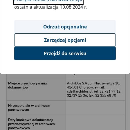
ostatnia aktualizacja 19.08.2024 r.
Wszystkie uwagi można przesyłać poprzez
formularz
Odrzuć opcjonalne
Zarządzaj opcjami
Ukryj wszystkie pozycje bazy
Przejdź do serwisu
Aerator Wojewódzkie
Przedsiębiorstwo Produkcji
Pomocniczej - Katowice. ul.
Kolejowa 64
ArchiDos S.A , ul. Niedźwiedzia 10,
41-501 Chorzów; e-mail:
cda@archidos.pl; tel. 32 721 99 12,
32739 15 36, fax. 32 355 68 70