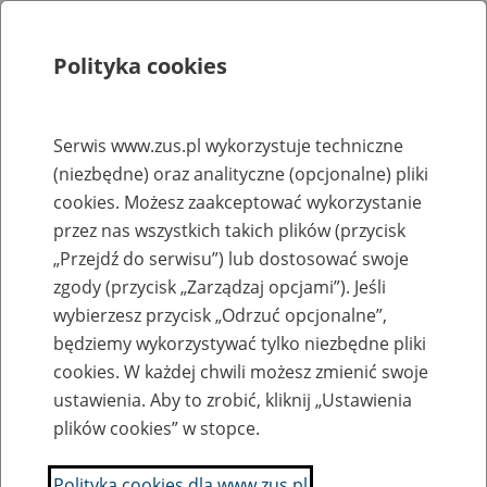
Polityka cookies
Szukaj
Menu
Serwis www.zus.pl wykorzystuje techniczne
(niezbędne) oraz analityczne (opcjonalne) pliki
Rejestry, ewidencje i archiwa
cookies. Możesz zaakceptować wykorzystanie
Baza zlikwidowanych lub
przez nas wszystkich takich plików (przycisk
„Przejdź do serwisu”) lub dostosować swoje
przekształconych zakładów pracy
zgody (przycisk „Zarządzaj opcjami”). Jeśli
wybierzesz przycisk „Odrzuć opcjonalne”,
Nazwa zakładu pracy:
będziemy wykorzystywać tylko niezbędne pliki
cookies. W każdej chwili możesz zmienić swoje
ustawienia. Aby to zrobić, kliknij „Ustawienia
plików cookies” w stopce.
SZUKAJ
Polityka cookies dla www.zus.pl