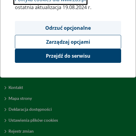
ostatnia aktualizacja 19.08.2024 r.
Wszystkie uwagi można przesyłać poprzez
formularz
Odrzuć opcjonalne
Zarządzaj opcjami
Wyświetl wszystkie
Przejdź do serwisu
Kontakt
Mapa strony
Deklaracja dostępności
Ustawienia plików cookies
Rejestr zmian