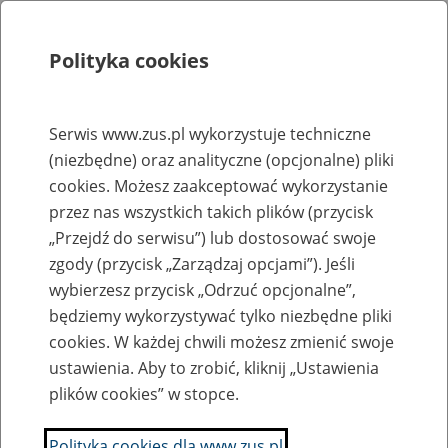
Polityka cookies
Szukaj
Menu
Serwis www.zus.pl wykorzystuje techniczne
(niezbędne) oraz analityczne (opcjonalne) pliki
Rejestry, ewidencje i archiwa
cookies. Możesz zaakceptować wykorzystanie
Baza zlikwidowanych lub
przez nas wszystkich takich plików (przycisk
„Przejdź do serwisu”) lub dostosować swoje
przekształconych zakładów pracy
zgody (przycisk „Zarządzaj opcjami”). Jeśli
wybierzesz przycisk „Odrzuć opcjonalne”,
Nazwa zakładu pracy:
będziemy wykorzystywać tylko niezbędne pliki
cookies. W każdej chwili możesz zmienić swoje
ustawienia. Aby to zrobić, kliknij „Ustawienia
plików cookies” w stopce.
SZUKAJ
Polityka cookies dla www.zus.pl