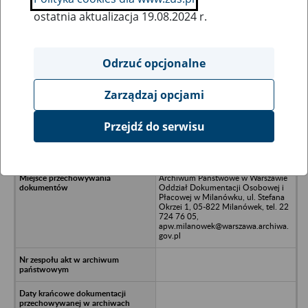
ostatnia aktualizacja 19.08.2024 r.
Wszystkie uwagi można przesyłać poprzez
formularz
Odrzuć opcjonalne
Zarządzaj opcjami
Ukryj wszystkie pozycje bazy
Przejdź do serwisu
PPHU Winpol Sp. z o.o., 57-220
Ziębice, ul. Stolarska 3
Archiwum Państwowe w Warszawie
Oddział Dokumentacji Osobowej i
Płacowej w Milanówku, ul. Stefana
Okrzei 1, 05-822 Milanówek, tel. 22
724 76 05,
apw.milanowek@warszawa.archiwa.
gov.pl