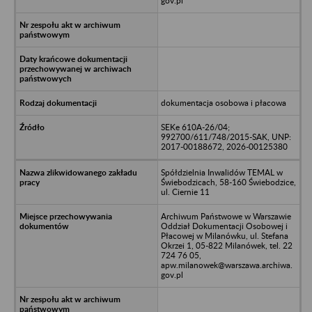
gov.pl
dokumentacja osobowa i płacowa
SEKe 610A-26/04;
992700/611/748/2015-SAK, UNP:
2017-00188672, 2026-00125380
Spółdzielnia Inwalidów TEMAL w
Świebodzicach, 58-160 Świebodzice,
ul. Ciernie 11
Archiwum Państwowe w Warszawie
Oddział Dokumentacji Osobowej i
Płacowej w Milanówku, ul. Stefana
Okrzei 1, 05-822 Milanówek, tel. 22
724 76 05,
apw.milanowek@warszawa.archiwa.
gov.pl