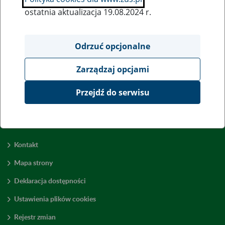
ostatnia aktualizacja 19.08.2024 r.
Wszystkie uwagi można przesyłać poprzez
formularz
Odrzuć opcjonalne
Zarządzaj opcjami
Wyświetl wszystkie
Przejdź do serwisu
Kontakt
Mapa strony
Deklaracja dostępności
Ustawienia plików cookies
Rejestr zmian