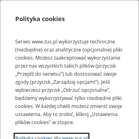
Polityka cookies
Szukaj
Menu
Serwis www.zus.pl wykorzystuje techniczne
(niezbędne) oraz analityczne (opcjonalne) pliki
Rejestry, ewidencje i archiwa
cookies. Możesz zaakceptować wykorzystanie
Baza zlikwidowanych lub
przez nas wszystkich takich plików (przycisk
„Przejdź do serwisu”) lub dostosować swoje
przekształconych zakładów pracy
zgody (przycisk „Zarządzaj opcjami”). Jeśli
wybierzesz przycisk „Odrzuć opcjonalne”,
Nazwa zakładu pracy:
będziemy wykorzystywać tylko niezbędne pliki
cookies. W każdej chwili możesz zmienić swoje
ustawienia. Aby to zrobić, kliknij „Ustawienia
plików cookies” w stopce.
SZUKAJ
Polityka cookies dla www.zus.pl