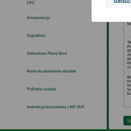
Odrzuć
OFE
PL
o.
si
Interpretacje
43
Mu
Sygnalista
"P
Pr
Wi
Zakładowe Plany Kont
Ze
li
Dą
ul
Kontrola płatników składek
Ro
Pr
li
Polityka cookies
So
Ku
Instrukcja korzystania z BIP ZUS
S