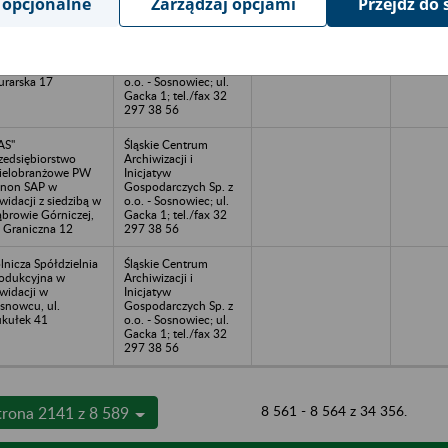
 opcjonalne
Zarządzaj opcjami
Przejdź do 
 "TIBERMEC" Sp. z
Śląskie Centrum
o. w upadłości z
Archiwizacji i
edzibą w Tychach,
Inicjatyw
-100 Tychy, ul.
Gospodarczych Sp. z
rarska 17
o.o. - Sosnowiec; ul.
Gacka 1; tel./fax 32
297 38 56
AS"
Śląskie Centrum
zedsiębiorstwo
Archiwizacji i
elobranżowe PW
Inicjatyw
non SAP w
Gospodarczych Sp. z
kwidacji z siedzibą w
o.o. - Sosnowiec; ul.
browie Górniczej,
Gacka 1; tel./fax 32
. Graniczna 12
297 38 56
lnicza Spółdzielnia
Śląskie Centrum
odukcyjna w
Archiwizacji i
kwidacji w
Inicjatyw
snowcu, ul.
Gospodarczych Sp. z
kułek 41
o.o. - Sosnowiec; ul.
Gacka 1; tel./fax 32
297 38 56
8 561 - 8 564 z 34 356.
trona 2141 z 8 589