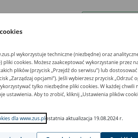
wa zakładu pracy:
 cookies
ystkie uwagi można przesyłać poprzez
formularz
zus.pl wykorzystuje techniczne (niezbędne) oraz analityczn
Ukryj wszystkie pozycje bazy
) pliki cookies. Możesz zaakceptować wykorzystanie przez n
takich plików (przycisk „Przejdź do serwisu”) lub dostosować
cisk „Zarządzaj opcjami”). Jeśli wybierzesz przycisk „Odrzuć 
azwa
Miejsce
Nr zespołu akt w
Daty k
likwidowanego
przechowywania
archiwum
dokume
korzystywać tylko niezbędne pliki cookies. W każdej chwili
akładu pracy
dokumentów
państwowym
przech
archiw
je ustawienia. Aby to zrobić, kliknij „Ustawienia plików cook
państw
NTER-BAU" Sp. z
Śląskie Centrum
o. w upadłości 47-
Archiwizacji i
okies dla www.zus.pl
ostatnia aktualizacja 19.08.2024 r.
0 Racibórz, ul.
Inicjatyw
ściuszki 1
Gospodarczych Sp. z
o.o. - Sosnowiec; ul.
Gacka 1; tel./fax 32
297 38 56