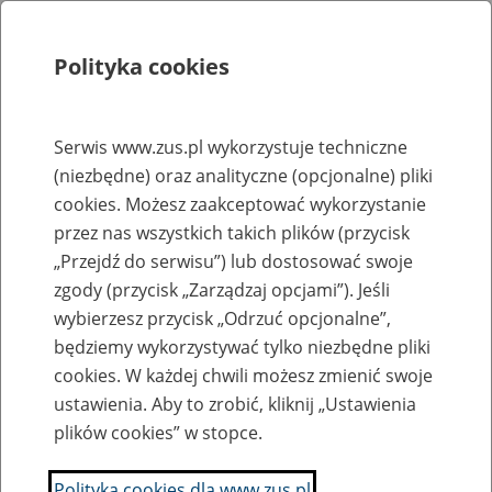
Polityka cookies
Szukaj
Menu
Serwis www.zus.pl wykorzystuje techniczne
(niezbędne) oraz analityczne (opcjonalne) pliki
Rejestry, ewidencje i archiwa
cookies. Możesz zaakceptować wykorzystanie
Baza zlikwidowanych lub
przez nas wszystkich takich plików (przycisk
„Przejdź do serwisu”) lub dostosować swoje
przekształconych zakładów pracy
zgody (przycisk „Zarządzaj opcjami”). Jeśli
wybierzesz przycisk „Odrzuć opcjonalne”,
Nazwa zakładu pracy:
będziemy wykorzystywać tylko niezbędne pliki
cookies. W każdej chwili możesz zmienić swoje
ustawienia. Aby to zrobić, kliknij „Ustawienia
plików cookies” w stopce.
SZUKAJ
Polityka cookies dla www.zus.pl