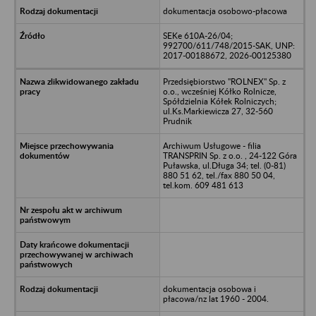
dokumentacja osobowo-płacowa
SEKe 610A-26/04;
992700/611/748/2015-SAK, UNP:
2017-00188672, 2026-00125380
Przedsiębiorstwo "ROLNEX" Sp. z
o.o., wcześniej Kółko Rolnicze,
Spółdzielnia Kółek Rolniczych;
ul.Ks.Markiewicza 27, 32-560
Prudnik
Archiwum Usługowe - filia
TRANSPRIN Sp. z o.o. , 24-122 Góra
Puławska, ul.Długa 34; tel. (0-81)
880 51 62, tel./fax 880 50 04,
tel.kom. 609 481 613
dokumentacja osobowa i
płacowa/nz lat 1960 - 2004.