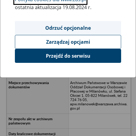
ostatnia aktualizacja 19.08.2024 r.
Wszystkie uwagi można przesyłać poprzez
formularz
Odrzuć opcjonalne
Zarządzaj opcjami
Ukryj wszystkie pozycje bazy
Przejdź do serwisu
Dalgety Alczes Spółka z o.o., 87-700
Aleksandrów Kujawski, ul.
Przemysłowa 1
Archiwum Państwowe w Warszawie
Oddział Dokumentacji Osobowej i
Płacowej w Milanówku, ul. Stefana
Okrzei 1, 05-822 Milanówek, tel. 22
724 76 05,
apw.milanowek@warszawa.archiwa.
gov.pl