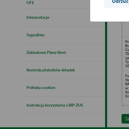
Odrzuć
OFE
"P
up
w 
Interpretacje
Gr
Sygnalista
Pr
Bu
Ci
Zakładowe Plany Kont
TE
up
Ty
1
Kontrola płatników składek
Fi
Ha
R
Polityka cookies
w 
So
Kr
Instrukcja korzystania z BIP ZUS
S