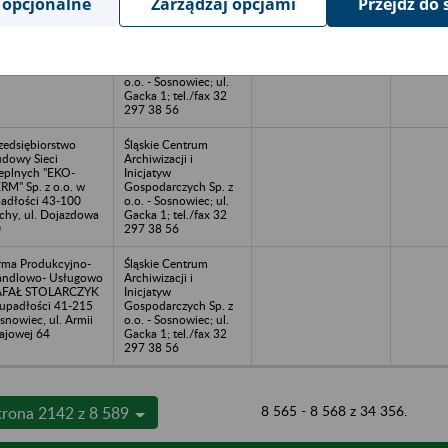
 opcjonalne
Zarządzaj opcjami
Przejdź do 
.Z.K" Sp. z o.o. w
Śląskie Centrum
adłości z siedzibą
Archiwizacji i
Katowicach, Pl.
Inicjatyw
unwaldzki 8-10
Gospodarczych Sp. z
o.o. - Sosnowiec; ul.
Gacka 1; tel./fax 32
297 38 56
zedsiębiorstwo
Śląskie Centrum
dowy Sieci
Archiwizacji i
eplnych "EKO-
Inicjatyw
RM" Sp. z o.o. w
Gospodarczych Sp. z
adłości 43-100
o.o. - Sosnowiec; ul.
chy, ul. Dojazdowa
Gacka 1; tel./fax 32
0
297 38 56
rma Produkcyjno-
Śląskie Centrum
ndlowo- Usługowo
Archiwizacji i
AFAŁ STOLARCZYK
Inicjatyw
upadłości 41-215
Gospodarczych Sp. z
snowiec, ul. Armii
o.o. - Sosnowiec; ul.
ajowej 64
Gacka 1; tel./fax 32
297 38 56
8 565 - 8 568 z 34 356.
trona 2142 z 8 589