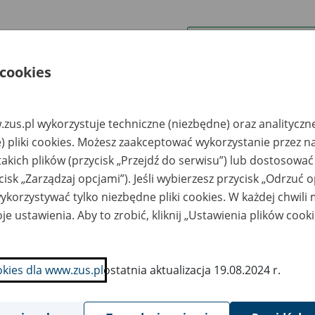
wa zakładu pracy:
 cookies
ystkie uwagi można przesyłać poprzez
formularz
zus.pl wykorzystuje techniczne (niezbędne) oraz analityczn
Ukryj wszystkie pozycje bazy
) pliki cookies. Możesz zaakceptować wykorzystanie przez n
takich plików (przycisk „Przejdź do serwisu”) lub dostosować
cisk „Zarządzaj opcjami”). Jeśli wybierzesz przycisk „Odrzuć 
azwa
Miejsce
Nr zespołu akt w
Daty k
likwidowanego
przechowywania
archiwum
dokume
korzystywać tylko niezbędne pliki cookies. W każdej chwili
akładu pracy
dokumentów
państwowym
przech
archiw
je ustawienia. Aby to zrobić, kliknij „Ustawienia plików cook
państw
NES" S.A. Biuro
Śląskie Centrum
żynierskie w
Archiwizacji i
okies dla www.zus.pl
ostatnia aktualizacja 19.08.2024 r.
adłości z siedzibą
Inicjatyw
-203 Kraków, ul.
Gospodarczych Sp. z
karska 1
o.o. - Sosnowiec; ul.
Gacka 1; tel./fax 32
297 38 56