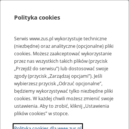
Polityka cookies
Szukaj
Menu
Serwis www.zus.pl wykorzystuje techniczne
(niezbędne) oraz analityczne (opcjonalne) pliki
Rejestry, ewidencje i archiwa
cookies. Możesz zaakceptować wykorzystanie
Baza zlikwidowanych lub
przez nas wszystkich takich plików (przycisk
„Przejdź do serwisu”) lub dostosować swoje
przekształconych zakładów pracy
zgody (przycisk „Zarządzaj opcjami”). Jeśli
wybierzesz przycisk „Odrzuć opcjonalne”,
Nazwa zakładu pracy:
będziemy wykorzystywać tylko niezbędne pliki
cookies. W każdej chwili możesz zmienić swoje
ustawienia. Aby to zrobić, kliknij „Ustawienia
plików cookies” w stopce.
SZUKAJ
Polityka cookies dla www.zus.pl