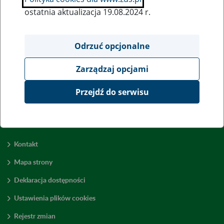
ostatnia aktualizacja 19.08.2024 r.
Wszystkie uwagi można przesyłać poprzez
formularz
Odrzuć opcjonalne
Zarządzaj opcjami
Wyświetl wszystkie
Przejdź do serwisu
Kontakt
Mapa strony
Deklaracja dostępności
Ustawienia plików cookies
Rejestr zmian