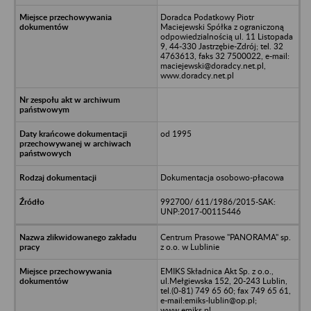
Doradca Podatkowy Piotr
Maciejewski Spółka z ograniczoną
odpowiedzialnością ul. 11 Listopada
9, 44-330 Jastrzębie-Zdrój; tel. 32
4763613, faks 32 7500022, e-mail:
maciejewski@doradcy.net.pl,
www.doradcy.net.pl
od 1995
Dokumentacja osobowo-płacowa
992700/ 611/1986/2015-SAK:
UNP:2017-00115446
Centrum Prasowe "PANORAMA" sp.
z o.o. w Lublinie
EMIKS Składnica Akt Sp. z o.o.,
ul.Mełgiewska 152, 20-243 Lublin,
tel.(0-81) 749 65 60; fax 749 65 61,
e-mail:emiks-lublin@op.pl;
www.emiks.pl