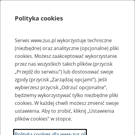
Polityka cookies
Szukaj
Menu
Serwis www.zus.pl wykorzystuje techniczne
(niezbędne) oraz analityczne (opcjonalne) pliki
Rejestry, ewidencje i archiwa
cookies. Możesz zaakceptować wykorzystanie
Baza zlikwidowanych lub
przez nas wszystkich takich plików (przycisk
„Przejdź do serwisu”) lub dostosować swoje
przekształconych zakładów pracy
zgody (przycisk „Zarządzaj opcjami”). Jeśli
wybierzesz przycisk „Odrzuć opcjonalne”,
Nazwa zakładu pracy:
będziemy wykorzystywać tylko niezbędne pliki
cookies. W każdej chwili możesz zmienić swoje
ustawienia. Aby to zrobić, kliknij „Ustawienia
plików cookies” w stopce.
SZUKAJ
Polityka cookies dla www.zus.pl