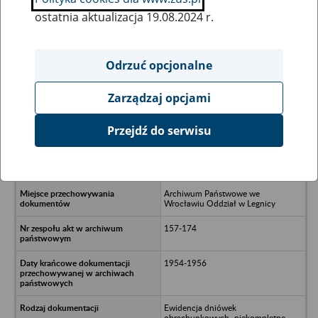
ostatnia aktualizacja 19.08.2024 r.
Wszystkie uwagi można przesyłać poprzez
formularz
Odrzuć opcjonalne
Zarządzaj opcjami
Ukryj wszystkie pozycje bazy
Przejdź do serwisu
Rolnicza Spółdzielnia Wytwórcza im.
1 Maja w Golance Dolnej
(pow.legnicki)
Archiwum Państwowe we
Wrocławiu Oddział w Legnicy
157-174
1954-1956
Ewidencja dniówek
obrachunkowych- niekompletne