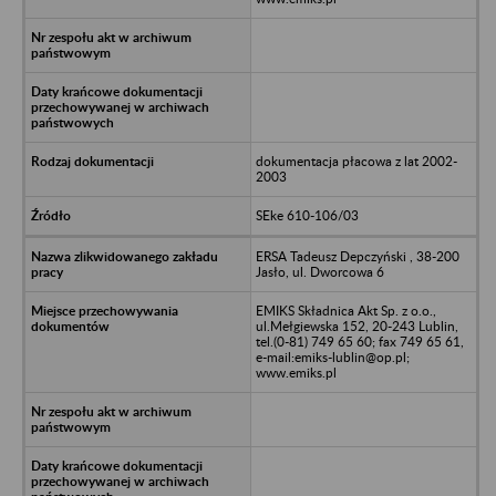
dokumentacja płacowa z lat 2002-
2003
SEke 610-106/03
ERSA Tadeusz Depczyński , 38-200
Jasło, ul. Dworcowa 6
EMIKS Składnica Akt Sp. z o.o.,
ul.Mełgiewska 152, 20-243 Lublin,
tel.(0-81) 749 65 60; fax 749 65 61,
e-mail:emiks-lublin@op.pl;
www.emiks.pl