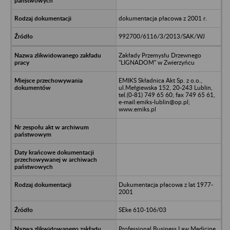
dokumentacja płacowa z 2001 r.
992700/6116/3/2013/SAK/WJ
Zakłady Przemysłu Drzewnego
"LIGNADOM" w Zwierzyńcu
EMIKS Składnica Akt Sp. z o.o.,
ul.Mełgiewska 152, 20-243 Lublin,
tel.(0-81) 749 65 60; fax 749 65 61,
e-mail:emiks-lublin@op.pl;
www.emiks.pl
Dukumentacja płacowa z lat 1977-
2001
SEke 610-106/03
Professional Business Law Medicine