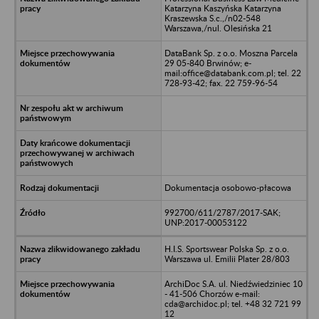
Katarzyna Kaszyńska Katarzyna
Kraszewska S.c.,/n02-548
Warszawa,/nul. Olesińska 21
DataBank Sp. z o.o. Moszna Parcela
29 05-840 Brwinów; e-
mail:office@databank.com.pl; tel. 22
728-93-42; fax. 22 759-96-54
Dokumentacja osobowo-płacowa
992700/611/2787/2017-SAK;
UNP:2017-00053122
H.I.S. Sportswear Polska Sp. z o.o.
Warszawa ul. Emilii Plater 28/803
ArchiDoc S.A. ul. Niedźwiedziniec 10
- 41-506 Chorzów e-mail:
cda@archidoc.pl; tel. +48 32 721 99
12