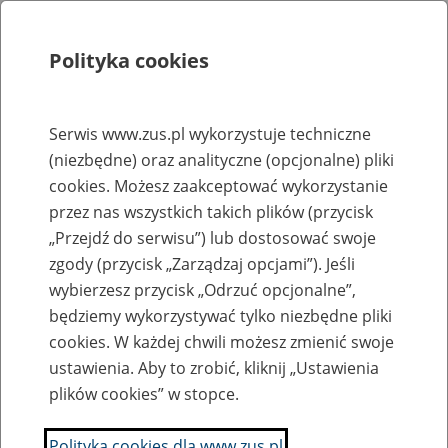
Polityka cookies
Szukaj
Menu
Serwis www.zus.pl wykorzystuje techniczne
(niezbędne) oraz analityczne (opcjonalne) pliki
Rejestry, ewidencje i archiwa
cookies. Możesz zaakceptować wykorzystanie
Baza zlikwidowanych lub
przez nas wszystkich takich plików (przycisk
„Przejdź do serwisu”) lub dostosować swoje
przekształconych zakładów pracy
zgody (przycisk „Zarządzaj opcjami”). Jeśli
wybierzesz przycisk „Odrzuć opcjonalne”,
Nazwa zakładu pracy:
będziemy wykorzystywać tylko niezbędne pliki
cookies. W każdej chwili możesz zmienić swoje
ustawienia. Aby to zrobić, kliknij „Ustawienia
plików cookies” w stopce.
SZUKAJ
Polityka cookies dla www.zus.pl