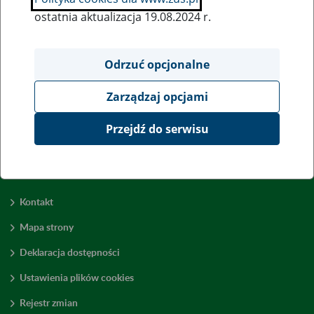
ostatnia aktualizacja 19.08.2024 r.
Wszystkie uwagi można przesyłać poprzez
formularz
Odrzuć opcjonalne
Zarządzaj opcjami
Wyświetl wszystkie
Przejdź do serwisu
Kontakt
Mapa strony
Deklaracja dostępności
Ustawienia plików cookies
Rejestr zmian