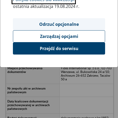
ostatnia aktualizacja 19.08.2024 r.
Wszystkie uwagi można przesyłać poprzez
formularz
Odrzuć opcjonalne
Zarządzaj opcjami
Ukryj wszystkie pozycje bazy
Przejdź do serwisu
Almeco S.A, ul. 3-go Maja 74; 26-
110 Skarżysko-Kamienna
Fides International Sp. z o.o., 02-703
Warszawa, ul. Bukowińska 24 a/10;
Archiwum 26-652 Zakrzew, Taczów
50 a
dokumentacja osobowa z lat 1952 -