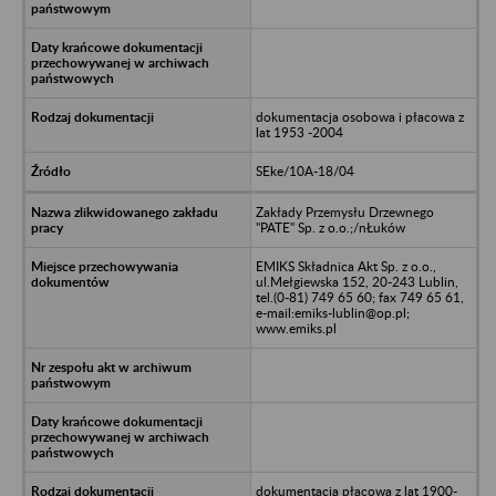
dokumentacja osobowa i płacowa z
lat 1953 -2004
SEke/10A-18/04
Zakłady Przemysłu Drzewnego
"PATE" Sp. z o.o.;/nŁuków
EMIKS Składnica Akt Sp. z o.o.,
ul.Mełgiewska 152, 20-243 Lublin,
tel.(0-81) 749 65 60; fax 749 65 61,
e-mail:emiks-lublin@op.pl;
www.emiks.pl
dokumentacja płacowa z lat 1900-