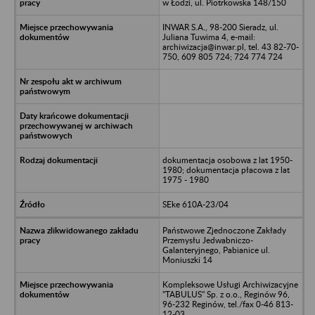
w Łodzi, ul. Piotrkowska 148/150
INWAR S.A., 98-200 Sieradz, ul.
Juliana Tuwima 4, e-mail:
archiwizacja@inwar.pl, tel. 43 82-70-
750, 609 805 724; 724 774 724
dokumentacja osobowa z lat 1950-
1980; dokumentacja płacowa z lat
1975 - 1980
SEke 610A-23/04
Państwowe Zjednoczone Zakłady
Przemysłu Jedwabniczo-
Galanteryjnego, Pabianice ul.
Moniuszki 14
Kompleksowe Usługi Archiwizacyjne
"TABULUS" Sp. z o.o., Reginów 96,
96-232 Reginów, tel./fax 0-46 813-
12-03