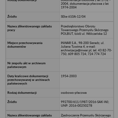
2004, dokumentacja płacowa z lat
1974-2004
SEke 610A-12/04
Przedsiębiorstwo Obrotu
Towarowego Przemysłu Skórznego
POLBUT, Łódź ul. Wólczańska 12
INWAR S.A., 98-200 Sieradz, ul.
Juliana Tuwima 4, e-mail:
archiwizacja@inwar.pl, tel. 43 82-70-
750, 609 805 724; 724 774 724
1954-2003
osobowo-płacowa
992700/611/1987/2016-SAK-WJ;
UNP: 2016-00250278
Zjednoczenie Przemysłu Skórzanego