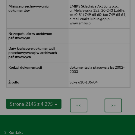
EMIKS Składnica Akt Sp. z o.o.,
ul.Mełgiewska 152, 20-243 Lublin,
tel.(0-81) 749 65 60; fax 749 65 61,
e-mail:emiks-lublin@op.pl;
www.emiks.pl
dokumentacja płacowa z lat 2002-
2003
SEke 610-106/04
Strona 2145 z 4 295
<<
>>
Kontakt