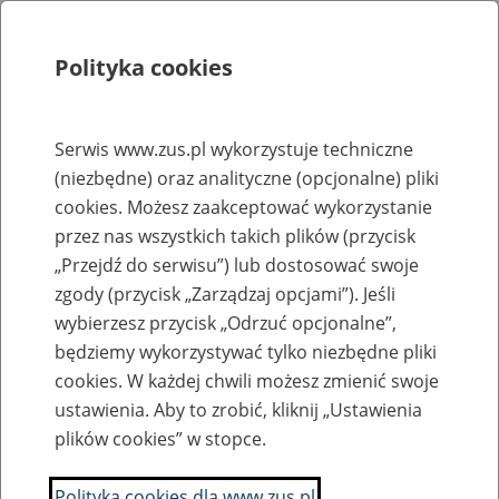
Polityka cookies
Szukaj
Menu
Serwis www.zus.pl wykorzystuje techniczne
(niezbędne) oraz analityczne (opcjonalne) pliki
Rejestry, ewidencje i archiwa
cookies. Możesz zaakceptować wykorzystanie
Baza zlikwidowanych lub
przez nas wszystkich takich plików (przycisk
„Przejdź do serwisu”) lub dostosować swoje
przekształconych zakładów pracy
zgody (przycisk „Zarządzaj opcjami”). Jeśli
wybierzesz przycisk „Odrzuć opcjonalne”,
Nazwa zakładu pracy:
będziemy wykorzystywać tylko niezbędne pliki
cookies. W każdej chwili możesz zmienić swoje
ustawienia. Aby to zrobić, kliknij „Ustawienia
plików cookies” w stopce.
SZUKAJ
Polityka cookies dla www.zus.pl