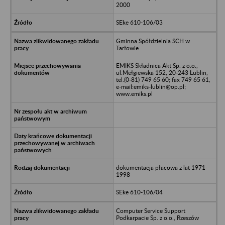
2000
SEke 610-106/03
Gminna Spółdzielnia SCH w
Tarłowie
EMIKS Składnica Akt Sp. z o.o.,
ul.Mełgiewska 152, 20-243 Lublin,
tel.(0-81) 749 65 60; fax 749 65 61,
e-mail:emiks-lublin@op.pl;
www.emiks.pl
dokumentacja płacowa z lat 1971-
1998
SEke 610-106/04
Computer Service Support
Podkarpacie Sp. z o.o., Rzeszów