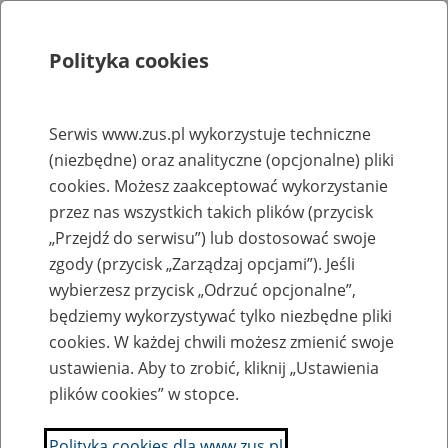
Polityka cookies
Szukaj
Menu
Serwis www.zus.pl wykorzystuje techniczne
(niezbędne) oraz analityczne (opcjonalne) pliki
Rejestry, ewidencje i archiwa
cookies. Możesz zaakceptować wykorzystanie
Baza zlikwidowanych lub
przez nas wszystkich takich plików (przycisk
„Przejdź do serwisu”) lub dostosować swoje
przekształconych zakładów pracy
zgody (przycisk „Zarządzaj opcjami”). Jeśli
wybierzesz przycisk „Odrzuć opcjonalne”,
Nazwa zakładu pracy:
będziemy wykorzystywać tylko niezbędne pliki
cookies. W każdej chwili możesz zmienić swoje
ustawienia. Aby to zrobić, kliknij „Ustawienia
plików cookies” w stopce.
SZUKAJ
Polityka cookies dla www.zus.pl