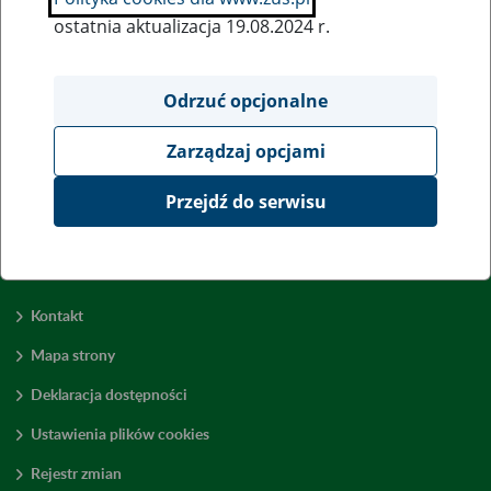
ostatnia aktualizacja 19.08.2024 r.
Wszystkie uwagi można przesyłać poprzez
formularz
Odrzuć opcjonalne
Zarządzaj opcjami
Wyświetl wszystkie
Przejdź do serwisu
Kontakt
Mapa strony
Deklaracja dostępności
Ustawienia plików cookies
Rejestr zmian