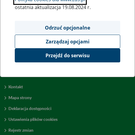
ostatnia aktualizacja 19.08.2024 r.
Wszystkie uwagi można przesyłać poprzez
formularz
Odrzuć opcjonalne
Zarządzaj opcjami
Wyświetl wszystkie
Przejdź do serwisu
Kontakt
Mapa strony
Deklaracja dostępności
Ustawienia plików cookies
Rejestr zmian