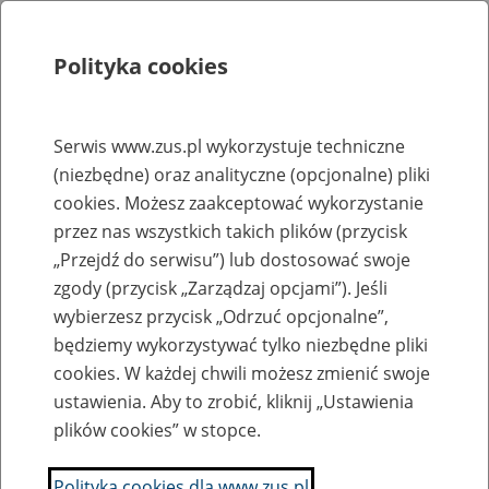
Polityka cookies
Szukaj
Menu
Serwis www.zus.pl wykorzystuje techniczne
(niezbędne) oraz analityczne (opcjonalne) pliki
Rejestry, ewidencje i archiwa
cookies. Możesz zaakceptować wykorzystanie
Baza zlikwidowanych lub
przez nas wszystkich takich plików (przycisk
„Przejdź do serwisu”) lub dostosować swoje
przekształconych zakładów pracy
zgody (przycisk „Zarządzaj opcjami”). Jeśli
wybierzesz przycisk „Odrzuć opcjonalne”,
Nazwa zakładu pracy:
będziemy wykorzystywać tylko niezbędne pliki
cookies. W każdej chwili możesz zmienić swoje
ustawienia. Aby to zrobić, kliknij „Ustawienia
plików cookies” w stopce.
SZUKAJ
Polityka cookies dla www.zus.pl