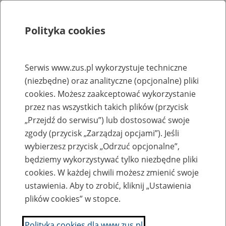
Polityka cookies
Szukaj
Menu
Serwis www.zus.pl wykorzystuje techniczne
(niezbędne) oraz analityczne (opcjonalne) pliki
Rejestry, ewidencje i archiwa
cookies. Możesz zaakceptować wykorzystanie
Baza zlikwidowanych lub
przez nas wszystkich takich plików (przycisk
„Przejdź do serwisu”) lub dostosować swoje
przekształconych zakładów pracy
zgody (przycisk „Zarządzaj opcjami”). Jeśli
wybierzesz przycisk „Odrzuć opcjonalne”,
Nazwa zakładu pracy:
będziemy wykorzystywać tylko niezbędne pliki
cookies. W każdej chwili możesz zmienić swoje
ustawienia. Aby to zrobić, kliknij „Ustawienia
plików cookies” w stopce.
SZUKAJ
Polityka cookies dla www.zus.pl