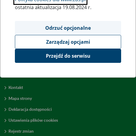
ostatnia aktualizacja 19.08.2024 r.
Wszystkie uwagi można przesyłać poprzez
formularz
Odrzuć opcjonalne
Zarządzaj opcjami
Wyświetl wszystkie
Przejdź do serwisu
Kontakt
Mapa strony
Deklaracja dostępności
Ustawienia plików cookies
Rejestr zmian